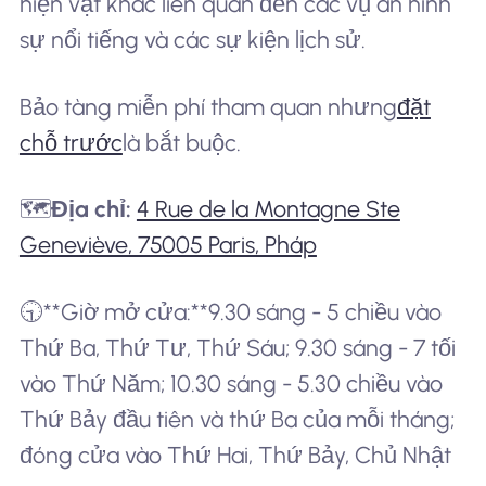
hiện vật khác liên quan đến các vụ án hình
sự nổi tiếng và các sự kiện lịch sử.
Bảo tàng miễn phí tham quan nhưng
đặt
chỗ trước
là bắt buộc.
🗺️
Địa chỉ:
4 Rue de la Montagne Ste
Geneviève, 75005 Paris, Pháp
🕤**Giờ mở cửa:**9.30 sáng - 5 chiều vào
Thứ Ba, Thứ Tư, Thứ Sáu; 9.30 sáng - 7 tối
vào Thứ Năm; 10.30 sáng - 5.30 chiều vào
Thứ Bảy đầu tiên và thứ Ba của mỗi tháng;
đóng cửa vào Thứ Hai, Thứ Bảy, Chủ Nhật