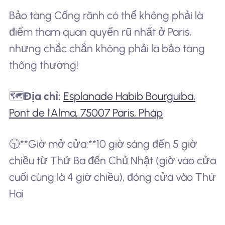
Bảo tàng Cống rãnh có thể không phải là
điểm tham quan quyến rũ nhất ở Paris,
nhưng chắc chắn không phải là bảo tàng
thông thường!
🗺️
Địa chỉ:
Esplanade Habib Bourguiba,
Pont de l'Alma, 75007 Paris, Pháp
🕤**Giờ mở cửa:**10 giờ sáng đến 5 giờ
chiều từ Thứ Ba đến Chủ Nhật (giờ vào cửa
cuối cùng là 4 giờ chiều), đóng cửa vào Thứ
Hai