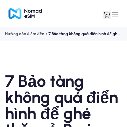
Hướng dẫn điểm đến
7 Bảo tàng không quá điển hình để ghé thăm ở Paris
Đăng nhập Đăng
eSIM của tôi
ký
7 Bảo tàng
Kế hoạch mua sắm
không quá điển
hình để ghé
Giới thiệu về eSIM