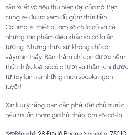
sản xuất và tiêu thụ hiện đại của nó. Bạn
cũng sẽ được xem đồ gốm thời tiền
Columbus, thiết bị làm sô cô la cổ và cả
những tác phẩm điêu khắc sô cô la ấn
tượng. Nhưng thực sự không chỉ có
vậy
nhìn thấy
. Bạn thậm chí còn được nếm
thử nhiều loại sôcôla tươi và thậm chí được
tự tay làm ra những món sôcôla ngon
tuyệt!
Xin lưu ý rằng bạn cần phải đặt chỗ trước
nếu muốn tham gia hội thảo làm sô-cô-la.
🗺️
Địa chỉ:
28 Đại lộ Bonne Nouvelle, 75010