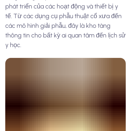
phát triển của các hoạt động và thiết bị y
tế. Từ các dụng cụ phẫu thuật cổ xưa đến
các mô hình giải phẫu, đây là kho tàng
thông tin cho bất kỳ ai quan tâm đến lịch sử
y học.