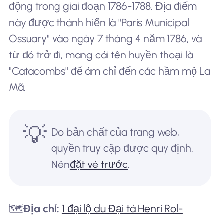
động trong giai đoạn 1786-1788. Địa điểm
này được thánh hiến là "Paris Municipal
Ossuary" vào ngày 7 tháng 4 năm 1786, và
từ đó trở đi, mang cái tên huyền thoại là
"Catacombs" để ám chỉ đến các hầm mộ La
Mã.
💡
Do bản chất của trang web,
quyền truy cập được quy định.
Nên
đặt vé trước
.
🗺️
Địa chỉ:
1 đại lộ du Đại tá Henri Rol-