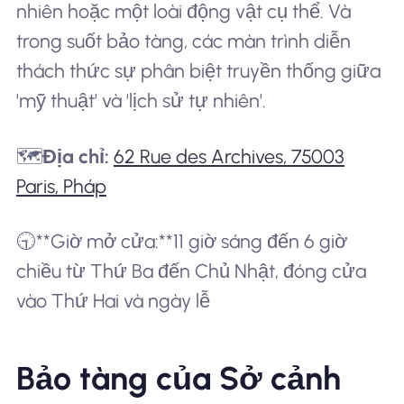
nhiên hoặc một loài động vật cụ thể. Và
trong suốt bảo tàng, các màn trình diễn
thách thức sự phân biệt truyền thống giữa
'mỹ thuật' và 'lịch sử tự nhiên'.
🗺️
Địa chỉ:
62 Rue des Archives, 75003
Paris, Pháp
🕤**Giờ mở cửa:**11 giờ sáng đến 6 giờ
chiều từ Thứ Ba đến Chủ Nhật, đóng cửa
vào Thứ Hai và ngày lễ
Bảo tàng của Sở cảnh