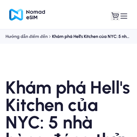
Hướng dẫn điểm đến
Khám phá Hell's Kitchen của NYC: 5 nhà hàng đáng thử
Đăng nhập Đăng
eSIM của tôi
ký
Khám phá Hell's
Kế hoạch mua sắm
Kitchen của
NYC: 5 nhà
Giới thiệu về eSIM