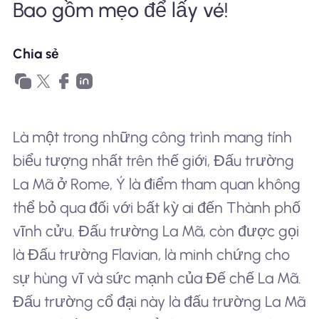
Bao gồm mẹo để lấy vé!
Tại sao eSIM Nomad
Chia sẻ
Sử dụng eSIM
Là một trong những công trình mang tính
Cho doanh nghiệp
biểu tượng nhất trên thế giới, Đấu trường
La Mã ở Rome, Ý là điểm tham quan không
thể bỏ qua đối với bất kỳ ai đến Thành phố
vĩnh cửu. Đấu trường La Mã, còn được gọi
là Đấu trường Flavian, là minh chứng cho
sự hùng vĩ và sức mạnh của Đế chế La Mã.
Đấu trường cổ đại này là đấu trường La Mã