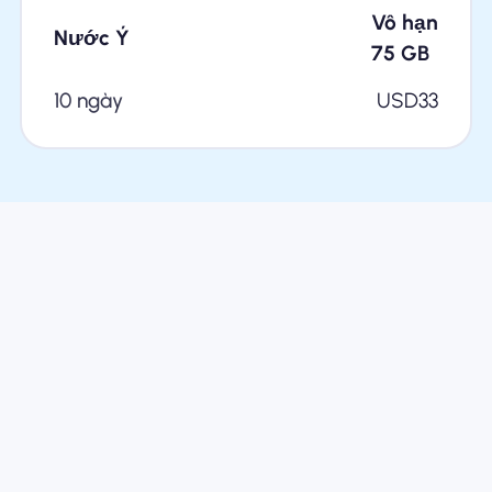
Vô hạn
Nước Ý
75
GB
10 ngày
USD
33