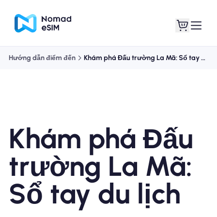
Hướng dẫn điểm đến
Khám phá Đấu trường La Mã: Sổ tay du lịch
Đăng nhập Đăng
eSIM của tôi
ký
Khám phá Đấu
Kế hoạch mua sắm
trường La Mã:
Sổ tay du lịch
Giới thiệu về eSIM