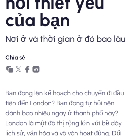
hỏi thiết yếu
Tại sao eSIM Nomad
của bạn
Nơi ở và thời gian ở đó bao lâu
Sử dụng eSIM
Chia sẻ
Cho doanh nghiệp
Bạn đang lên kế hoạch cho chuyến đi đầu
tiên đến London? Bạn đang tự hỏi nên
dành bao nhiêu ngày ở thành phố này?
London là một đô thị rộng lớn với bề dày
lịch sử, văn hóa và vô vàn hoạt động. Đối