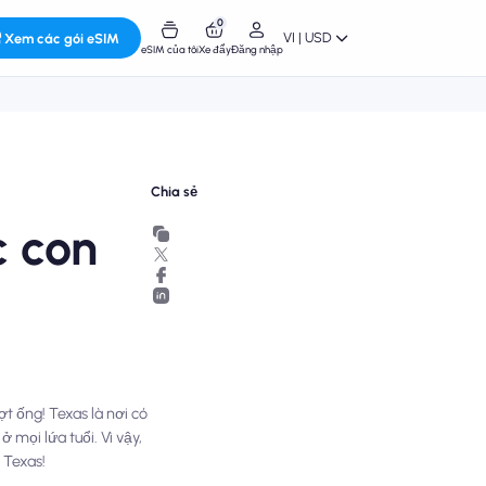
0
VI | USD
Xem các gói eSIM
eSIM của tôi
Xe đẩy
Đăng nhập
Chia sẻ
c con
t ống! Texas là nơi có
mọi lứa tuổi. Vì vậy,
 Texas!