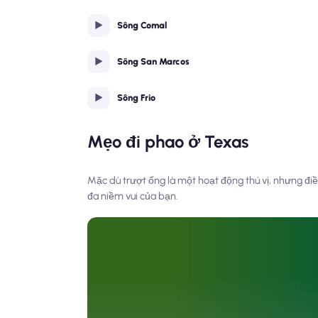
Sông Comal
Sông San Marcos
Sông Frio
Mẹo đi phao ở Texas
Mặc dù trượt ống là một hoạt động thú vị, nhưng điề
đa niềm vui của bạn.