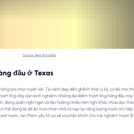
Source: New Braunfels
àng đầu ở Texas
 những lựa chọn tuyệt vời. Từ cảnh đẹp đến ghềnh thác ly kỳ, có đủ mọi t
trượt ống dày dạn kinh nghiệm, những địa điểm trượt ống hàng đầu này 
nh, đừng quên nghỉ ngơi và tận hưởng nhiều tiện nghi khác nhau dọc the
ó thể dừng lại để ăn trưa nhàn nhã và nạp lại năng lượng trước khi tiếp 
rượt nước, tạo thêm yếu tố vui vẻ và phấn khích cho trải nghiệm trượt ố