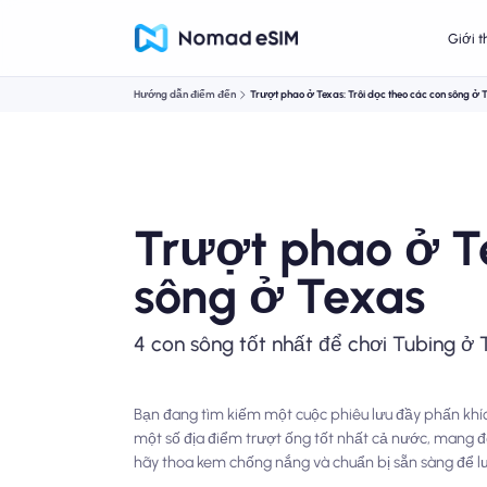
Giới t
Hướng dẫn điểm đến
Trượt phao ở Texas: Trôi dọc theo các con sông ở 
Trượt phao ở Te
sông ở Texas
4 con sông tốt nhất để chơi Tubing ở 
Bạn đang tìm kiếm một cuộc phiêu lưu đầy phấn khích
một số địa điểm trượt ống tốt nhất cả nước, mang đ
hãy thoa kem chống nắng và chuẩn bị sẵn sàng để lướ