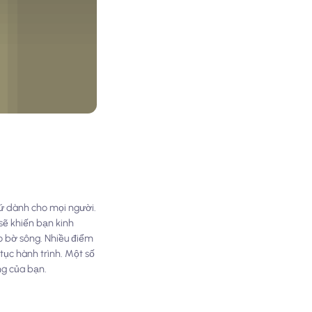
hứ dành cho mọi người.
sẽ khiến bạn kinh
o bờ sông. Nhiều điểm
tục hành trình. Một số
ng của bạn.