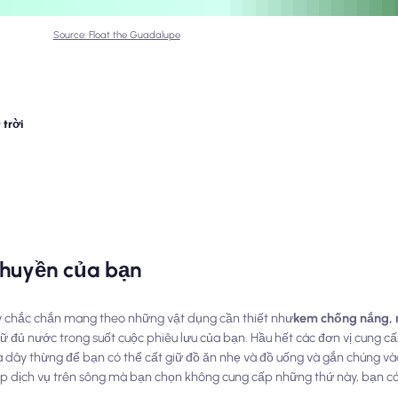
Source: Float the Guadalupe
 trời
thuyền của bạn
ãy chắc chắn mang theo những vật dụng cần thiết như
kem chống nắng, 
iữ đủ nước trong suốt cuộc phiêu lưu của bạn. Hầu hết các đơn vị cung cấ
và dây thừng để bạn có thể cất giữ đồ ăn nhẹ và đồ uống và gắn chúng v
ấp dịch vụ trên sông mà bạn chọn không cung cấp những thứ này, bạn c