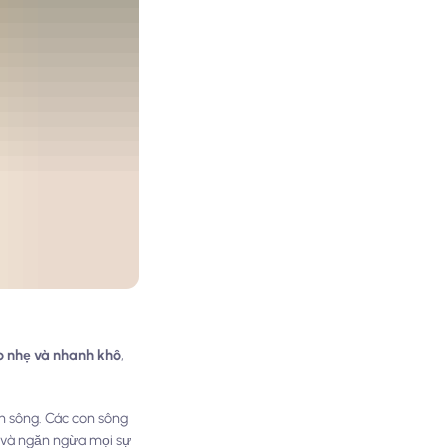
o nhẹ và nhanh khô
,
n sông. Các con sông
n và ngăn ngừa mọi sự