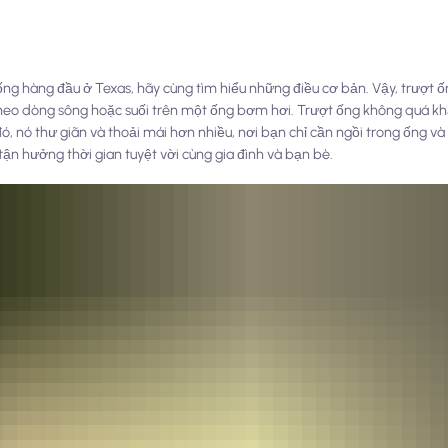
ống hàng đầu ở Texas, hãy cùng tìm hiểu những điều cơ bản. Vậy, trượt ốn
 theo dòng sông hoặc suối trên một ống bơm hơi. Trượt ống không quá k
, nó thư giãn và thoải mái hơn nhiều, nơi bạn chỉ cần ngồi trong ống và
tận hưởng thời gian tuyệt vời cùng gia đình và bạn bè.