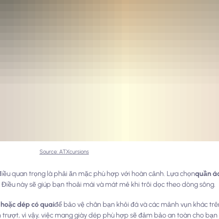
Source: ATXcursions
 điều quan trọng là phải ăn mặc phù hợp với hoàn cảnh. Lựa chọn
quần á
Điều này sẽ giúp bạn thoải mái và mát mẻ khi trôi dọc theo dòng sông.
 hoặc dép có quai
để bảo vệ chân bạn khỏi đá và các mảnh vụn khác trê
 trượt, vì vậy, việc mang giày dép phù hợp sẽ đảm bảo an toàn cho bạ