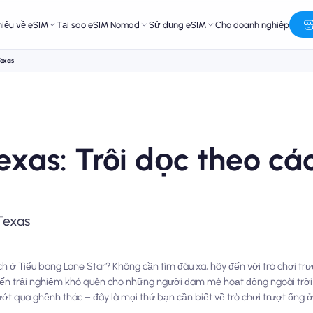
hiệu về eSIM
Tại sao eSIM Nomad
Sử dụng eSIM
Cho doanh nghiệp
Texas
xas: Trôi dọc theo cá
Texas
 ở Tiểu bang Lone Star? Không cần tìm đâu xa, hãy đến với trò chơi trượ
ến trải nghiệm khó quên cho những người đam mê hoạt động ngoài trời ở 
t qua ghềnh thác – đây là mọi thứ bạn cần biết về trò chơi trượt ống ở