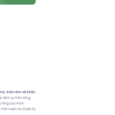
mũ, kính râm và khăn
p dịch vụ trên sông
ào ống của mình.
ó thể muốn tự chuẩn bị