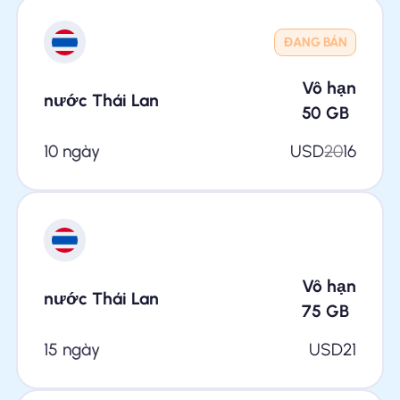
ĐANG BÁN
Vô hạn
nước Thái Lan
50
GB
10 ngày
USD
20
16
Vô hạn
nước Thái Lan
75
GB
15 ngày
USD
21