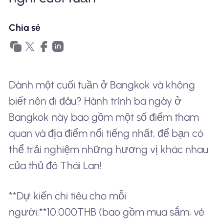
Tại sao eSIM Nomad
Chia sẻ
Sử dụng eSIM
Dành một cuối tuần ở Bangkok và không
biết nên đi đâu? Hành trình ba ngày ở
Cho doanh nghiệp
Bangkok này bao gồm một số điểm tham
quan và địa điểm nổi tiếng nhất, để bạn có
thể trải nghiệm những hương vị khác nhau
của thủ đô Thái Lan!
**Dự kiến chi tiêu cho mỗi
người:**10.000THB (bao gồm mua sắm, vé