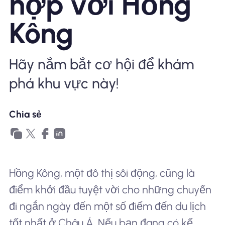
hợp với Hồng
Tại sao eSIM Nomad
Kông
Hãy nắm bắt cơ hội để khám
Sử dụng eSIM
phá khu vực này!
Cho doanh nghiệp
Chia sẻ
Hồng Kông, một đô thị sôi động, cũng là
điểm khởi đầu tuyệt vời cho những chuyến
đi ngắn ngày đến một số điểm đến du lịch
tốt nhất ở Châu Á. Nếu bạn đang có kế