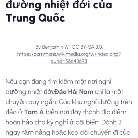
đường nhiệt đới của
Trung Quốc
By Benjamin W., CC BY-SA 3.0,
https://commons.wikimedia.org/w/index.php?
curid=56643698
Nếu bạn đang tìm kiếm một nơi nghỉ
dưỡng nhiệt đới,
Đảo Hải Nam
chỉ là một
chuyến bay ngắn. Các khu nghỉ dưỡng trên
đảo ở
Tam Á
biến nơi đây thành địa điểm
hoàn hảo cho kỳ nghỉ ở bãi biển. Dành 3
ngày tắm nắng hoặc kéo dài chuyến đi của