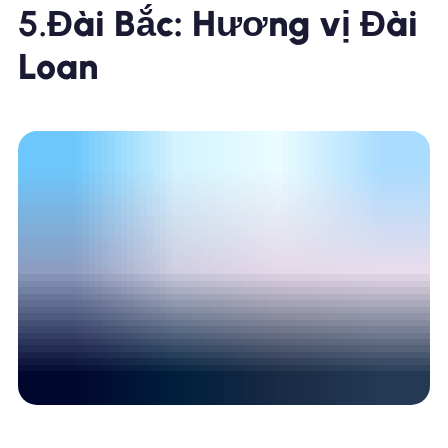
5.
Đài Bắc: Hương vị Đài
Loan