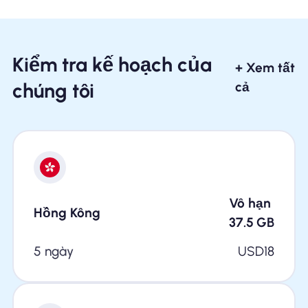
Kiểm tra kế hoạch của
+ Xem tất
chúng tôi
cả
Vô hạn
Hồng Kông
37.5
GB
5 ngày
USD
18