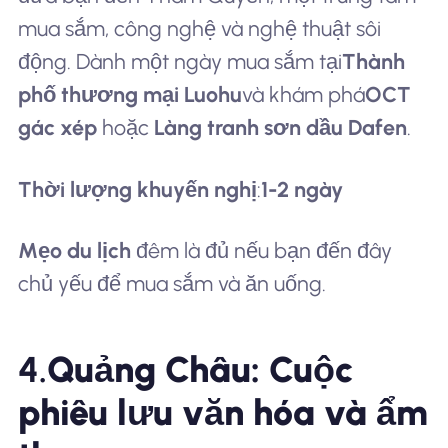
mua sắm, công nghệ và nghệ thuật sôi
động. Dành một ngày mua sắm tại
Thành
phố thương mại Luohu
và khám phá
OCT
gác xép
hoặc
Làng tranh sơn dầu Dafen
.
Thời lượng khuyến nghị
:
1-2 ngày
Mẹo du lịch
đêm là đủ nếu bạn đến đây
chủ yếu để mua sắm và ăn uống.
4.
Quảng Châu: Cuộc
phiêu lưu văn hóa và ẩm