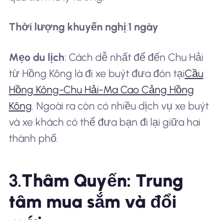
Thời lượng khuyến nghị
:
1 ngày
Mẹo du lịch
: Cách dễ nhất để đến Chu Hải
từ Hồng Kông là đi xe buýt đưa đón tại
Cầu
Hồng Kông-Chu Hải-Ma Cao Cảng Hồng
Kông
. Ngoài ra còn có nhiều dịch vụ xe buýt
và xe khách có thể đưa bạn đi lại giữa hai
thành phố.
3.
Thâm Quyến: Trung
tâm mua sắm và đổi