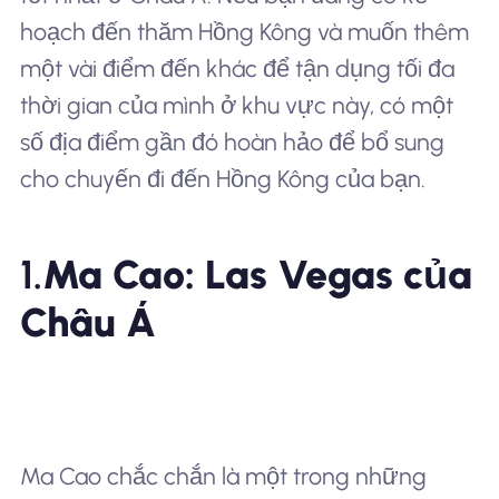
hoạch đến thăm Hồng Kông và muốn thêm
một vài điểm đến khác để tận dụng tối đa
thời gian của mình ở khu vực này, có một
số địa điểm gần đó hoàn hảo để bổ sung
cho chuyến đi đến Hồng Kông của bạn.
1.
Ma Cao: Las Vegas của
Châu Á
Ma Cao chắc chắn là một trong những