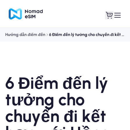
Hướng dẫn điểm đến
6 Điểm đến lý tưởng cho chuyến đi kết hợp với Hồng Kông
Đăng nhập Đăng
eSIM của tôi
ký
6 Điểm đến lý
Kế hoạch mua sắm
tưởng cho
chuyến đi kết
Giới thiệu về eSIM