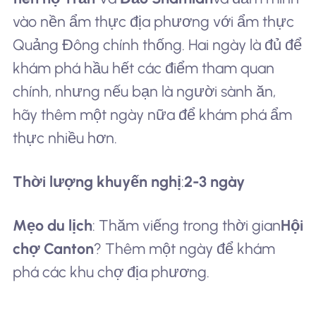
vào nền ẩm thực địa phương với ẩm thực
Quảng Đông chính thống. Hai ngày là đủ để
khám phá hầu hết các điểm tham quan
chính, nhưng nếu bạn là người sành ăn,
hãy thêm một ngày nữa để khám phá ẩm
thực nhiều hơn.
Thời lượng khuyến nghị
:
2-3 ngày
Mẹo du lịch
: Thăm viếng trong thời gian
Hội
chợ Canton
? Thêm một ngày để khám
phá các khu chợ địa phương.