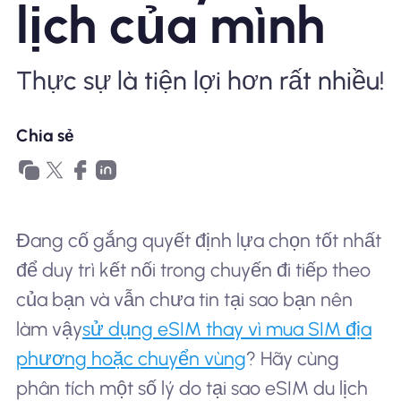
lịch của mình
Tại sao eSIM Nomad
Thực sự là tiện lợi hơn rất nhiều!
Sử dụng eSIM
Chia sẻ
Cho doanh nghiệp
Đang cố gắng quyết định lựa chọn tốt nhất
để duy trì kết nối trong chuyến đi tiếp theo
của bạn và vẫn chưa tin tại sao bạn nên
làm vậy
sử dụng eSIM thay vì mua SIM địa
phương hoặc chuyển vùng
? Hãy cùng
phân tích một số lý do tại sao eSIM du lịch