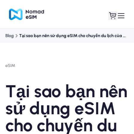
Blog
Tại sao bạn nên sử dụng eSIM cho chuyến du lịch của mình
Đăng nhập Đăng
eSIM của tôi
ký
eSIM
Tại sao bạn nên
Kế hoạch mua sắm
sử dụng eSIM
cho chuyến du
Giới thiệu về eSIM