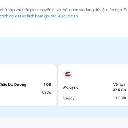
phù hợp với thời gian chuyến đi và thói quen sử dụng dữ liệu của bạn. S
cách cài đặt và kích hoạt gói dữ liệu của bạn
.
Châu Đại Dương
1
GB
Vô hạn
Malaysia
37.5
GB
USD
6
USD
18
5 ngày