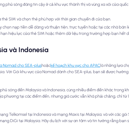
g phủ sóng đáng tin cậy ở cả khu vực thành thị và vùng xa xôi của quốc
ủa thẻ SIM và chọn thẻ phù hợp với thời gian chuyến đi của bạn.
y chọn nạp tiền dễ dàng và thuận tiện, trực tuyến hoặc tại các nhà bán 
 hạn hiệu lực của thẻ SIM hoặc thêm dữ liệu trong trường hợp bạn hết dữ
a và Indonesia
ủa Nomad cho SEA-plus
hoặc
kế hoạch khu vực cho APAC
là những lựa ch
sia. Với Gói khu vực của Nomad dành cho SEA-plus, bạn sẽ được hưởng l
ủ sóng đến Malaysia và Indonesia, cùng nhiều điểm đến khác trong kh
ịa phương tại các điểm đến, nhưng giá cước vẫn khá phải chăng, chỉ từ 1
ng Telkomsel tại Indonesia và mạng Maxis tại Malaysia; và với các gói
ng DiGi tại Malaysia. Hãy du lịch với sự an tâm và tin tưởng rằng bạn s