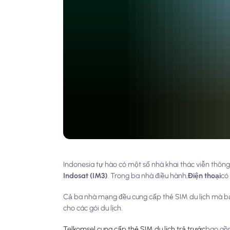
Indonesia tự hào có một số nhà khai thác viễn thông
Indosat (IM3)
. Trong ba nhà điều hành,
Điện thoại
có
Cả ba nhà mạng đều cung cấp thẻ SIM du lịch mà bạn
cho các gói du lịch.
Telkomsel cung cấp thẻ SIM du lịch trả trước
bao g