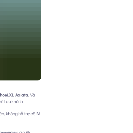
thoại
,
XL Axiata
, Và
hết du khách.
iên, không hỗ trợ eSIM
 phương
với giá RP