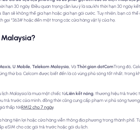
ời hạn 30 ngày. Điều quan trọng cần lưu ý là sau khi thời hạn 30 ngày kết
. Bạn sẽ không thể gia hạn hoặc gia hạn gói cước. Tuy nhiên, bạn có th
h gọi *363# hoặc đến một trong các cửa hàng vật lý của họ.
 Malaysia?
Maxis, U Mobile, Telekom Malaysia,
Và
Thời gian dotCom
Trong đó, Ce
ứng thứ ba. Celcom được biết đến là có vùng phủ sóng tốt nhất, trong kh
lịch Malaysia là mua một chiếc từ
Liên kết nóng
, thương hiệu trả trước 
u trả trước của mình, đồng thời cũng cung cấp phạm vi phủ sóng tương 
iá thấp tới
RM12 cho 7 ngày
.
a hàng tiện lợi hoặc cửa hàng viễn thông địa phương trong thành phố. Tuy
p eSIM cho các gói trả trước hoặc gói du lịch.