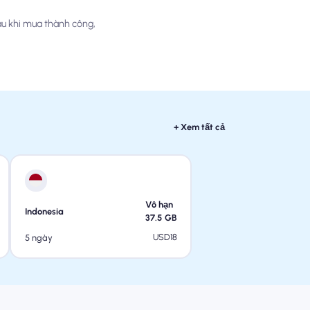
au khi mua thành công,
+ Xem tất cả
Vô hạn
Indonesia
37.5
GB
USD
18
5 ngày