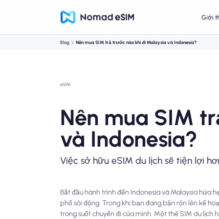
Giới t
Blog
Nên mua SIM trả trước nào khi đi Malaysia và Indonesia?
eSIM
Nên mua SIM trả
và Indonesia?
Việc sở hữu eSIM du lịch sẽ tiện lợi hơ
Bắt đầu hành trình đến Indonesia và Malaysia hứa
phố sôi động. Trong khi bạn đang bận rộn lên kế ho
trong suốt chuyến đi của mình. Một thẻ SIM du lịch h