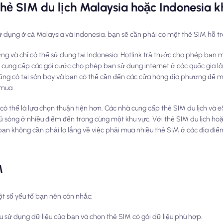
thẻ SIM du lịch Malaysia hoặc Indonesia 
ử dụng ở cả Malaysia và Indonesia, bạn sẽ cần phải có một thẻ SIM hỗ t
ương và chỉ có thể sử dụng tại Indonesia. Hotlink trả trước cho phép bạn
cung cấp các gói cước cho phép bạn sử dụng internet ở các quốc gia lâ
cũng có tại sân bay và bạn có thể cần đến các cửa hàng địa phương đ
 mua.
 có thể là lựa chọn thuận tiện hơn. Các nhà cung cấp thẻ SIM du lịch và 
sóng ở nhiều điểm đến trong cùng một khu vực. Với thẻ SIM du lịch hoặ
bạn không cần phải lo lắng về việc phải mua nhiều thẻ SIM ở các địa đ
M
ột số yếu tố bạn nên cân nhắc:
u sử dụng dữ liệu của bạn và chọn thẻ SIM có gói dữ liệu phù hợp.