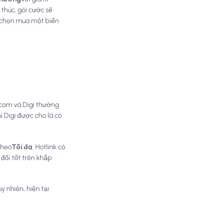
 thúc, gói cước sẽ
ể chọn mua một biến
lcom và Digi thường
i Digi được cho là có
theo
Tối đa
. Hotlink có
đối tốt trên khắp
 nhiên, hiện tại