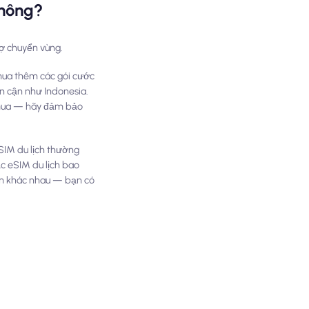
không?
rợ chuyển vùng.
 mua thêm các gói cước
n cận như Indonesia.
ể mua — hãy đảm bảo
eSIM du lịch thường
c eSIM du lịch bao
iểm khác nhau — bạn có