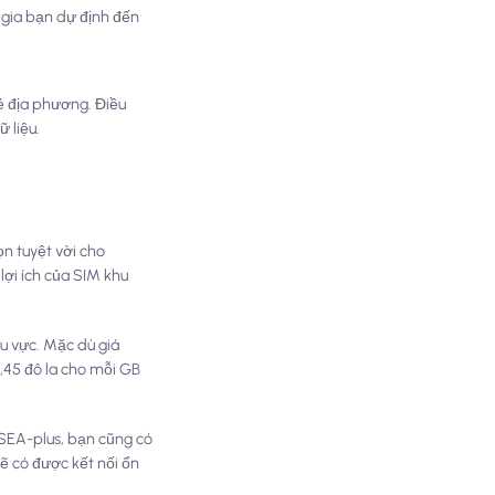
 gia bạn dự định đến
lẻ địa phương. Điều
 liệu.
ọn tuyệt vời cho
ợi ích của SIM khu
u vực. Mặc dù giá
,45 đô la cho mỗi GB
 SEA-plus, bạn cũng có
ẽ có được kết nối ổn