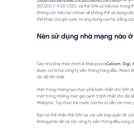
150.000 (~9,50 USD), và thẻ SIM có hiệu lực trong th
không còn hiệu lực và bạn sẽ không thể sử dụng nữa
thể khác của gói cước từ ứng dụng của họ, bằng các
Nên sử dụng nhà mạng nào ở
Các nhà khai thác chính ở Malaysia là
Celcom, Digi, 
được coi là hai công ty viễn thông hàng đầu, Maxis đ
tốc độ tốt nhất.
Một trong những lựa chọn phổ biến nhất cho SIM du 
một trong những mức giá cạnh tranh nhất cho dữ liệ
Malaysia. Tùy chọn trả trước của họ có sẵn với mức g
Bạn có thể nhận thẻ SIM tại các sân bay quốc tế, cử
không phải tất cả các công ty viễn thông đều cung cấ