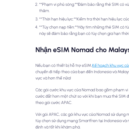
**Phạm vi phủ sóng:**Đảm bảo rằng thẻ SIM có vùn
thăm.
**Thời hạn hiệu lực:**Kiểm tra thời hạn hiệu lực c
**Tùy chọn nạp tiền:**Hãy tìm những thẻ SIM có tù
này sẽ đảm bảo rằng bạn có tùy chọn gia hạn thời
Nhận eSIM Nomad cho Malaysi
Nếu bạn có thiết bị hỗ trợ eSIM,
Kế hoạch khu vực c
chuyến đi tiếp theo của bạn đến Indonesia và Malay
vực và hơn thế nữa!
Các gói cước khu vực của Nomad bao gồm phạm vi ph
cước đắt hơn một chút so với khi bạn mua thẻ SIM đ
theo gói cước APAC.
Với gói APAC, các gói khu vực của Nomad sử dụng mạ
tùy chọn sử dụng mạng Smartfren tại Indonesia và mạ
định và tốt khi khám phá.