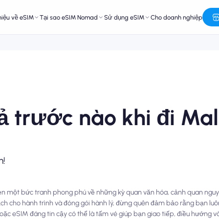
hiệu về eSIM
Tại sao eSIM Nomad
Sử dụng eSIM
Cho doanh nghiệp
 trước nào khi đi Mal
n!
 hẹn một bức tranh phong phú về những kỳ quan văn hóa, cảnh quan ngu
ạch cho hành trình và đóng gói hành lý, đừng quên đảm bảo rằng bạn luô
oặc eSIM đáng tin cậy có thể là tấm vé giúp bạn giao tiếp, điều hướng và