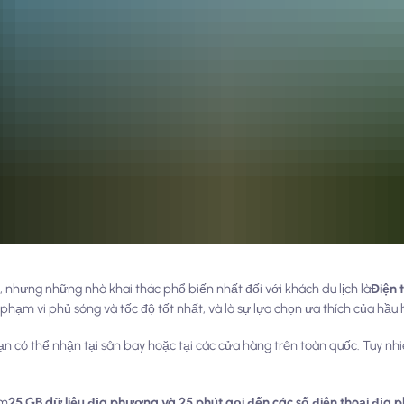
, nhưng những nhà khai thác phổ biến nhất đối với khách du lịch là
Điện 
 phạm vi phủ sóng và tốc độ tốt nhất, và là sự lựa chọn ưa thích của hầu 
 có thể nhận tại sân bay hoặc tại các cửa hàng trên toàn quốc. Tuy nh
ồm
25 GB dữ liệu địa phương và 25 phút gọi đến các số điện thoại địa