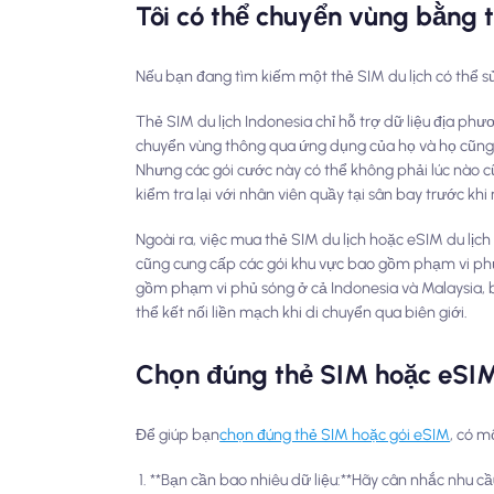
Tôi có thể chuyển vùng bằng 
Nếu bạn đang tìm kiếm một thẻ SIM du lịch có thể s
Thẻ SIM du lịch Indonesia chỉ hỗ trợ dữ liệu địa ph
chuyển vùng thông qua ứng dụng của họ và họ cũng 
Nhưng các gói cước này có thể không phải lúc nào 
kiểm tra lại với nhân viên quầy tại sân bay trước khi
Ngoài ra, việc mua thẻ SIM du lịch hoặc eSIM du lịch
cũng cung cấp các gói khu vực bao gồm phạm vi phủ 
gồm phạm vi phủ sóng ở cả Indonesia và Malaysia, 
thể kết nối liền mạch khi di chuyển qua biên giới.
Chọn đúng thẻ SIM hoặc eSI
Để giúp bạn
chọn đúng thẻ SIM hoặc gói eSIM
, có m
**Bạn cần bao nhiêu dữ liệu:**Hãy cân nhắc nhu cầ