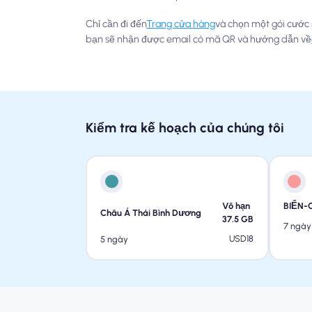
Chỉ cần đi đến
Trang cửa hàng
và chọn một gói cước 
bạn sẽ nhận được email có mã QR và hướng dẫn về
Kiểm tra kế hoạch của chúng tôi
Vô hạn
BIỂN-
Châu Á Thái Bình Dương
37.5
GB
7 ngày
USD
18
5 ngày