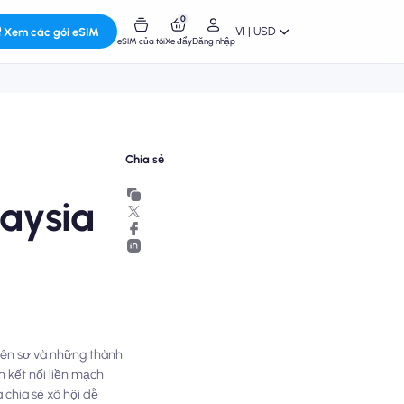
0
VI | USD
Xem các gói eSIM
eSIM của tôi
Xe đẩy
Đăng nhập
Chia sẻ
aysia
yên sơ và những thành
n kết nối liền mạch
 chia sẻ xã hội dễ