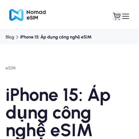
Blog
iPhone 15: Áp dụng công nghệ eSIM
Đăng nhập Đăng
eSIM của tôi
ký
eSIM
iPhone 15: Áp
Kế hoạch mua sắm
dụng công
nghệ eSIM
Giới thiệu về eSIM