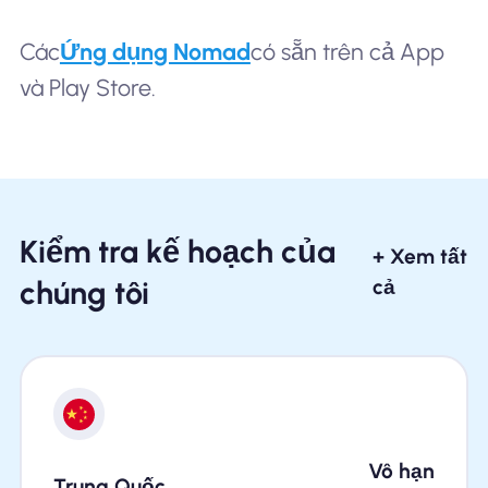
Các
Ứng dụng Nomad
có sẵn trên cả App
và Play Store.
Kiểm tra kế hoạch của
+ Xem tất
chúng tôi
cả
Vô hạn
Trung Quốc