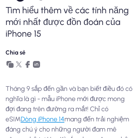
Tìm hiểu thêm về các tính năng
Tại sao eSIM Nomad
mới nhất được đồn đoán của
iPhone 15
Sử dụng eSIM
Chia sẻ
Cho doanh nghiệp
Tháng 9 sắp đến gần và bạn biết điều đó có
nghĩa là gì - mẫu iPhone mới được mong
đợi đang trên đường ra mắt! Chỉ có
eSIM
Dòng iPhone 14
mang đến trải nghiệm
đáng chú ý cho những người đam mê