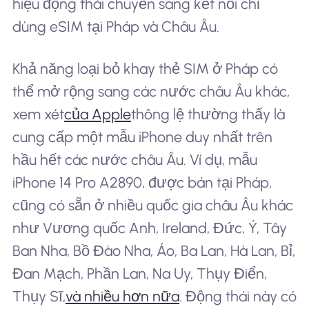
hiệu động thái chuyển sang kết nối chỉ
dùng eSIM tại Pháp và Châu Âu.
Khả năng loại bỏ khay thẻ SIM ở Pháp có
thể mở rộng sang các nước châu Âu khác,
xem xét
của Apple
thông lệ thường thấy là
cung cấp một mẫu iPhone duy nhất trên
hầu hết các nước châu Âu. Ví dụ, mẫu
iPhone 14 Pro A2890, được bán tại Pháp,
cũng có sẵn ở nhiều quốc gia châu Âu khác
như Vương quốc Anh, Ireland, Đức, Ý, Tây
Ban Nha, Bồ Đào Nha, Áo, Ba Lan, Hà Lan, Bỉ,
Đan Mạch, Phần Lan, Na Uy, Thụy Điển,
Thụy Sĩ,
và nhiều hơn nữa
. Động thái này có