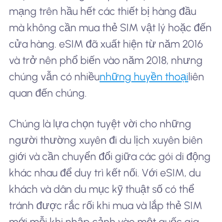
mạng trên hầu hết các thiết bị hàng đầu
mà không cần mua thẻ SIM vật lý hoặc đến
cửa hàng. eSIM đã xuất hiện từ năm 2016
và trở nên phổ biến vào năm 2018, nhưng
chúng vẫn có nhiều
những huyền thoại
liên
quan đến chúng.
Chúng là lựa chọn tuyệt vời cho những
người thường xuyên đi du lịch xuyên biên
giới và cần chuyển đổi giữa các gói di động
khác nhau để duy trì kết nối. Với eSIM, du
khách và dân du mục kỹ thuật số có thể
tránh được rắc rối khi mua và lắp thẻ SIM
mới mỗi khi nhập cảnh vào một quốc gia