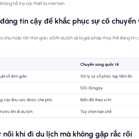
không hỗ trợ các thiết bị mới hơn
 đáng tin cậy để khắc phục sự cố chuyển
chịu hoặc tốn thời gian, eSIM du lịch sẽ là giải pháp thay thế đáng tin c
Chuyển vùng quốc tế
huật số đơn giản
Xử lý sự cố phức tạp tiềm ẩn
$10-15/ngày
ng các khu vực được che phủ
Biến đổi theo vị trí
trước khi đi du lịch
Tùy chọn hạn chế
nối khi đi du lịch mà không gặp rắc rối