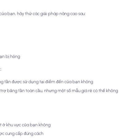
ủa bạn, hãy thử các giải pháp nâng cao sau:
ạn bị hỏng
:
ăng tần được sử dụng tại điểm đến của bạn không
ỗ trợ băng tần toàn cầu, nhưng một số mẫu giá rẻ có thể không
ết ở khu vực của bạn không
ược cung cấp đúng cách