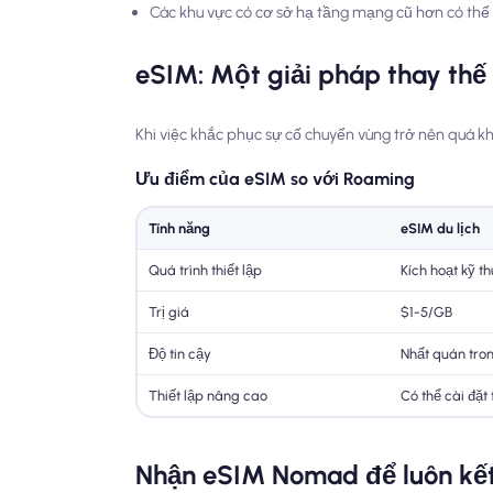
Các khu vực có cơ sở hạ tầng mạng cũ hơn có thể 
eSIM: Một giải pháp thay thế
Khi việc khắc phục sự cố chuyển vùng trở nên quá khó 
Ưu điểm của eSIM so với Roaming
Tính năng
eSIM du lịch
Quá trình thiết lập
Kích hoạt kỹ t
Trị giá
$1-5/GB
Độ tin cậy
Nhất quán tro
Thiết lập nâng cao
Có thể cài đặt 
Nhận eSIM Nomad để luôn kết 