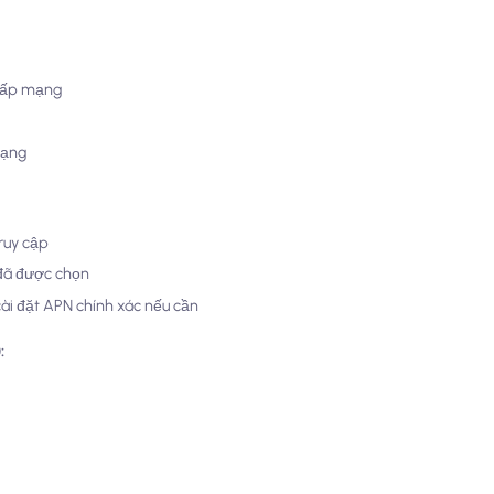
 cấp mạng
mạng
ruy cập
đã được chọn
cài đặt APN chính xác nếu cần
: