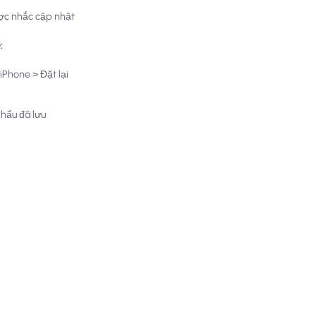
ợc nhắc cập nhật
:
iPhone > Đặt lại
khẩu đã lưu