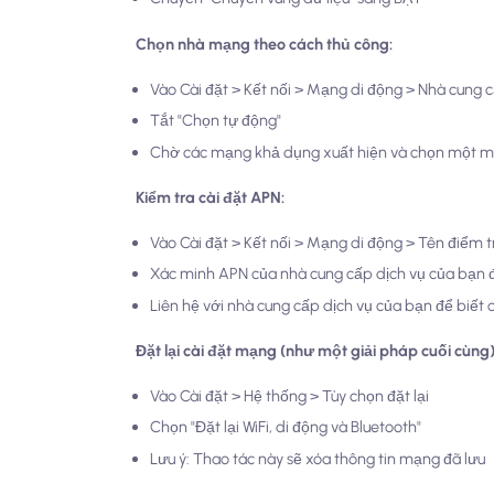
Chọn nhà mạng theo cách thủ công:
Vào Cài đặt > Kết nối > Mạng di động > Nhà cung
Tắt "Chọn tự động"
Chờ các mạng khả dụng xuất hiện và chọn một 
Kiểm tra cài đặt APN:
Vào Cài đặt > Kết nối > Mạng di động > Tên điểm t
Xác minh APN của nhà cung cấp dịch vụ của bạn 
Liên hệ với nhà cung cấp dịch vụ của bạn để biết 
Đặt lại cài đặt mạng (như một giải pháp cuối cùng)
Vào Cài đặt > Hệ thống > Tùy chọn đặt lại
Chọn "Đặt lại WiFi, di động và Bluetooth"
Lưu ý: Thao tác này sẽ xóa thông tin mạng đã lưu