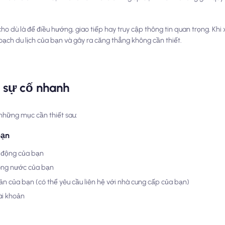
ết, cho dù là để điều hướng, giao tiếp hay truy cập thông tin quan trọng. Kh
ạch du lịch của bạn và gây ra căng thẳng không cần thiết.
 sự cố nhanh
 những mục cần thiết sau:
bạn
 động của bạn
rong nước của bạn
ản của bạn (có thể yêu cầu liên hệ với nhà cung cấp của bạn)
ài khoản