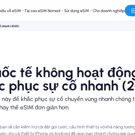
hiệu về eSIM
Tại sao eSIM Nomad
Sử dụng eSIM
Cho doanh nghiệp
ố nhanh (2025)
ốc tế không hoạt độn
 phục sự cố nhanh (
này để khắc phục sự cố chuyển vùng nhanh chóng t
hay thế eSIM đơn giản hơn.
ạn sẽ cần kiểm tra cài đặt gói cước, cấu hình thiết bị và khả năng tươ
c cho cả thiết bị iPhone và Android để giúp bạn nhanh chóng giải quyết