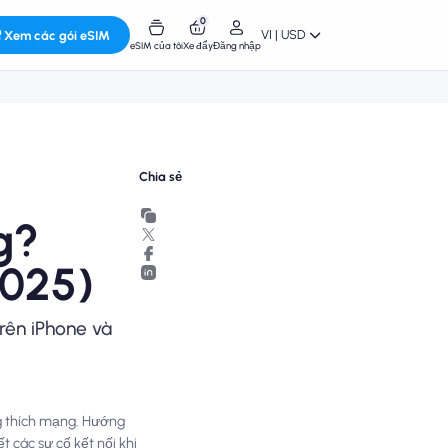
0
VI | USD
Xem các gói eSIM
eSIM của tôi
Xe đẩy
Đăng nhập
Chia sẻ
g?
2025)
rên iPhone và
ng thích mạng. Hướng
 các sự cố kết nối khi