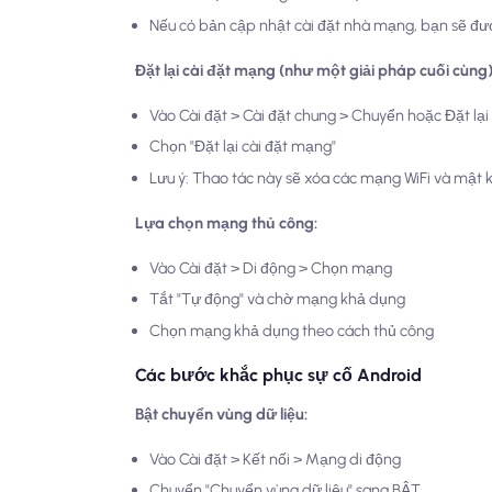
Nếu có bản cập nhật cài đặt nhà mạng, bạn sẽ đư
Đặt lại cài đặt mạng (như một giải pháp cuối cùng)
Vào Cài đặt > Cài đặt chung > Chuyển hoặc Đặt lại 
Chọn "Đặt lại cài đặt mạng"
Lưu ý: Thao tác này sẽ xóa các mạng WiFi và mật 
Lựa chọn mạng thủ công:
Vào Cài đặt > Di động > Chọn mạng
Tắt "Tự động" và chờ mạng khả dụng
Chọn mạng khả dụng theo cách thủ công
Các bước khắc phục sự cố Android
Bật chuyển vùng dữ liệu:
Vào Cài đặt > Kết nối > Mạng di động
Chuyển "Chuyển vùng dữ liệu" sang BẬT