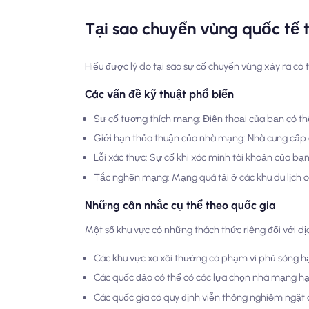
Tại sao chuyển vùng quốc tế t
Hiểu được lý do tại sao sự cố chuyển vùng xảy ra có
Các vấn đề kỹ thuật phổ biến
Sự cố tương thích mạng: Điện thoại của bạn có t
Giới hạn thỏa thuận của nhà mạng: Nhà cung cấp
Lỗi xác thực: Sự cố khi xác minh tài khoản của b
Tắc nghẽn mạng: Mạng quá tải ở các khu du lịch có
Những cân nhắc cụ thể theo quốc gia
Một số khu vực có những thách thức riêng đối với dị
Các khu vực xa xôi thường có phạm vi phủ sóng h
Các quốc đảo có thể có các lựa chọn nhà mạng h
Các quốc gia có quy định viễn thông nghiêm ngặt