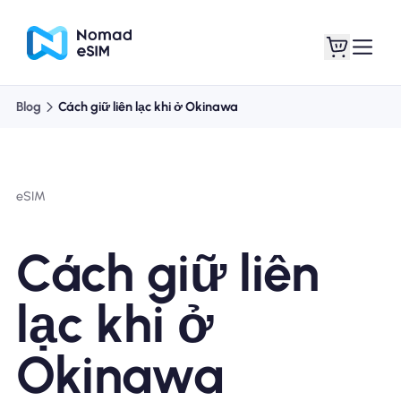
Blog
Cách giữ liên lạc khi ở Okinawa
Đăng nhập Đăng
eSIM của tôi
ký
eSIM
Cách giữ liên
Kế hoạch mua sắm
lạc khi ở
Okinawa
Giới thiệu về eSIM