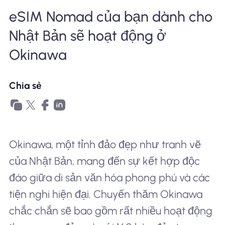
eSIM Nomad của bạn dành cho
Tại sao eSIM Nomad
Nhật Bản sẽ hoạt động ở
Okinawa
Sử dụng eSIM
Chia sẻ
Cho doanh nghiệp
Okinawa, một tỉnh đảo đẹp như tranh vẽ
của Nhật Bản, mang đến sự kết hợp độc
đáo giữa di sản văn hóa phong phú và các
tiện nghi hiện đại. Chuyến thăm Okinawa
chắc chắn sẽ bao gồm rất nhiều hoạt động