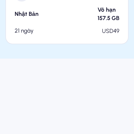
Vô hạn
Nhật Bản
157.5
GB
21 ngày
USD
49