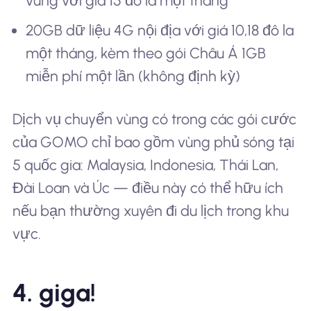
vùng với giá 15 đô la một tháng
20GB dữ liệu 4G nội địa với giá 10,18 đô la
một tháng, kèm theo gói Châu Á 1GB
miễn phí một lần (không định kỳ)
Dịch vụ chuyển vùng có trong các gói cước
của GOMO chỉ bao gồm vùng phủ sóng tại
5 quốc gia: Malaysia, Indonesia, Thái Lan,
Đài Loan và Úc — điều này có thể hữu ích
nếu bạn thường xuyên đi du lịch trong khu
vực.
4. giga!