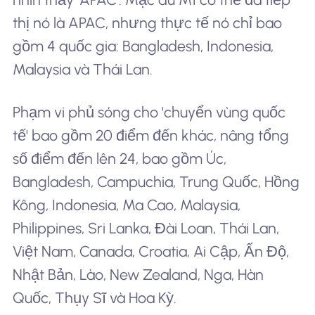
thị nó là APAC, nhưng thực tế nó chỉ bao
gồm 4 quốc gia: Bangladesh, Indonesia,
Malaysia và Thái Lan.
Phạm vi phủ sóng cho 'chuyển vùng quốc
tế' bao gồm 20 điểm đến khác, nâng tổng
số điểm đến lên 24, bao gồm Úc,
Bangladesh, Campuchia, Trung Quốc, Hồng
Kông, Indonesia, Ma Cao, Malaysia,
Philippines, Sri Lanka, Đài Loan, Thái Lan,
Việt Nam, Canada, Croatia, Ai Cập, Ấn Độ,
Nhật Bản, Lào, New Zealand, Nga, Hàn
Quốc, Thụy Sĩ và Hoa Kỳ.