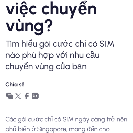
việc chuyển
Tại sao eSIM Nomad
vùng?
Sử dụng eSIM
Tìm hiểu gói cước chỉ có SIM
nào phù hợp với nhu cầu
Cho doanh nghiệp
chuyển vùng của bạn
Chia sẻ
Các gói cước chỉ có SIM ngày càng trở nên
phổ biến ở Singapore, mang đến cho