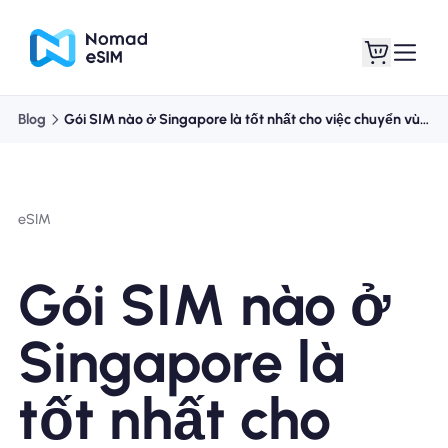
Blog
Gói SIM nào ở Singapore là tốt nhất cho việc chuyển vùng?
Đăng nhập Đăng
eSIM của tôi
ký
eSIM
Gói SIM nào ở
Kế hoạch mua sắm
Singapore là
tốt nhất cho
Giới thiệu về eSIM