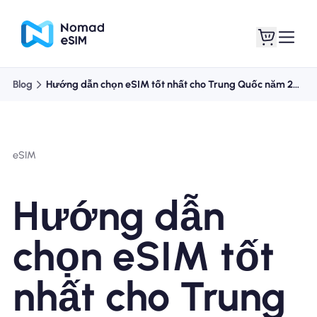
Blog
Hướng dẫn chọn eSIM tốt nhất cho Trung Quốc năm 2026
Đăng nhập Đăng
eSIM của tôi
ký
eSIM
Hướng dẫn
Kế hoạch mua sắm
chọn eSIM tốt
nhất cho Trung
Giới thiệu về eSIM