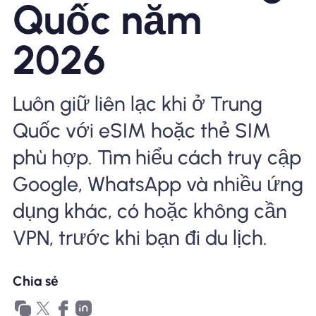
Quốc năm
Tại sao eSIM Nomad
2026
Sử dụng eSIM
Luôn giữ liên lạc khi ở Trung
Quốc với eSIM hoặc thẻ SIM
Cho doanh nghiệp
phù hợp. Tìm hiểu cách truy cập
Google, WhatsApp và nhiều ứng
dụng khác, có hoặc không cần
VPN, trước khi bạn đi du lịch.
Chia sẻ