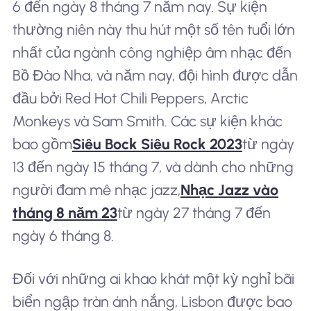
6 đến ngày 8 tháng 7 năm nay. Sự kiện
thường niên này thu hút một số tên tuổi lớn
nhất của ngành công nghiệp âm nhạc đến
Bồ Đào Nha, và năm nay, đội hình được dẫn
đầu bởi Red Hot Chili Peppers, Arctic
Monkeys và Sam Smith. Các sự kiện khác
bao gồm
Siêu Bock Siêu Rock 2023
từ ngày
13 đến ngày 15 tháng 7, và dành cho những
người đam mê nhạc jazz,
Nhạc Jazz vào
tháng 8 năm 23
từ ngày 27 tháng 7 đến
ngày 6 tháng 8.
Đối với những ai khao khát một kỳ nghỉ bãi
biển ngập tràn ánh nắng, Lisbon được bao