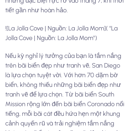
nhưng đặc biệt rực rỡ vào tháng 7, khi thời
tiết gần như hoàn hảo.
![La Jolla Cove | Nguồn: La Jolla Mom]( "La
Jolla Cove | Nguồn: La Jolla Mom")
Nếu kỳ nghỉ lý tưởng của bạn là tắm nắng
trên bãi biển đẹp như tranh vẽ, San Diego
là lựa chọn tuyệt vời. Với hơn 70 dặm bờ
biển, không thiếu những bãi biển đẹp như
tranh vẽ để lựa chọn. Từ bãi biển South
Mission rộng lớn đến bãi biển Coronado nổi
tiếng, mỗi bãi cát đều hứa hẹn một khung
cảnh quyến rũ và trải nghiệm tắm nắng