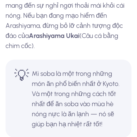
mang đến sự nghỉ ngơi thoải mái khỏi cái
nóng. Nếu bạn đang mạo hiểm đến
Arashiyama, đừng bỏ lỡ cảnh tượng độc
đáo của
Arashiyama Ukai
(Câu cá bằng
chim cốc).
💡
Mì soba là một trong những
món ăn phổ biến nhất ở Kyoto.
Và một trong những cách tốt
nhất để ăn soba vào mùa hè
nóng nực là ăn lạnh — nó sẽ
giúp bạn hạ nhiệt rất tốt!