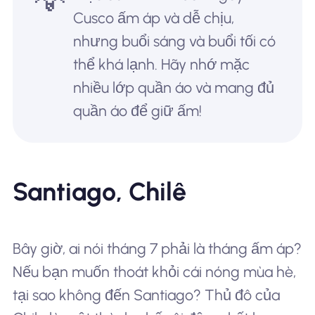
Cusco ấm áp và dễ chịu,
nhưng buổi sáng và buổi tối có
thể khá lạnh. Hãy nhớ mặc
nhiều lớp quần áo và mang đủ
quần áo để giữ ấm!
Santiago, Chilê
Bây giờ, ai nói tháng 7 phải là tháng ấm áp?
Nếu bạn muốn thoát khỏi cái nóng mùa hè,
tại sao không đến Santiago? Thủ đô của