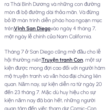
ra Thái Bình Dương và những con đường
mòn đi bộ đường dài thỏa mãn. Và đừng
bỏ lỡ màn trình diễn pháo hoa ngoạn mục
trên
Vịnh San Diego
vào ngày 4 tháng 7,
một ngày lễ chính của Nam California.
Tháng 7 ở San Diego cũng mở đầu cho lễ
hội thường niên
Truyện tranh Con
, một sự
kiện được mong đợi cao đối với người hâm
mộ truyện tranh và văn hóa đại chúng liên
quan. Năm nay, sự kiện diễn ra từ ngày 20
đến 23 tháng 7. Mặc dù huy hiệu cho sự
kiện năm nay đã bán hết, những người
quan tâm đến việc tham dự Comic-Con