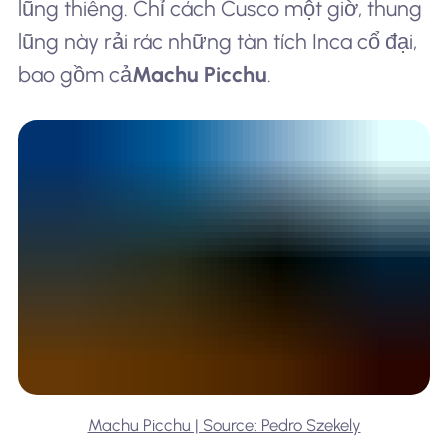
lũng thiêng. Chỉ cách Cusco một giờ, thung
lũng này rải rác những tàn tích Inca cổ đại,
bao gồm cả
Machu Picchu
.
Machu Picchu | Source: Pedro Szekely