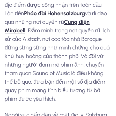
địa điểm được công nhận trên toàn cầu.
Lên đến
Pháo đài Hohensalzburg
và đi dạo
qua những nơi quyến rũ
Cung điện
Mirabell
. Đắm mình trong nét quyến rũ lịch
sử của Alstadt, nơi các tòa nhà Baroque
đứng sừng sững như minh chứng cho quá
khứ huy hoàng của thành phố. Và đối với
những người đam mê phim ảnh, chuyến
tham quan Sound of Music là điều không
thể bỏ qua, đưa bạn đến một số địa điểm
quay phim mang tính biểu tượng từ bộ
phim được yêu thích.
Ngoài sức hấp dẫn về mặt địa lý, Salzburg