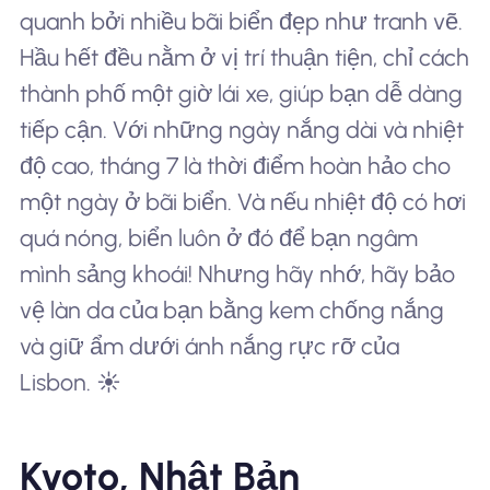
quanh bởi nhiều bãi biển đẹp như tranh vẽ.
Hầu hết đều nằm ở vị trí thuận tiện, chỉ cách
thành phố một giờ lái xe, giúp bạn dễ dàng
tiếp cận. Với những ngày nắng dài và nhiệt
độ cao, tháng 7 là thời điểm hoàn hảo cho
một ngày ở bãi biển. Và nếu nhiệt độ có hơi
quá nóng, biển luôn ở đó để bạn ngâm
mình sảng khoái! Nhưng hãy nhớ, hãy bảo
vệ làn da của bạn bằng kem chống nắng
và giữ ẩm dưới ánh nắng rực rỡ của
Lisbon. ☀️
Kyoto, Nhật Bản