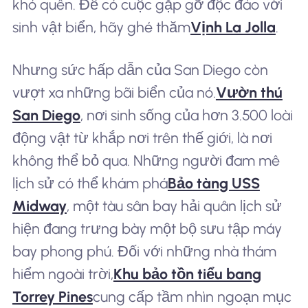
khó quên. Để có cuộc gặp gỡ độc đáo với
sinh vật biển, hãy ghé thăm
Vịnh La Jolla
.
Nhưng sức hấp dẫn của San Diego còn
vượt xa những bãi biển của nó.
Vườn thú
San Diego
, nơi sinh sống của hơn 3.500 loài
động vật từ khắp nơi trên thế giới, là nơi
không thể bỏ qua. Những người đam mê
lịch sử có thể khám phá
Bảo tàng USS
Midway
, một tàu sân bay hải quân lịch sử
hiện đang trưng bày một bộ sưu tập máy
bay phong phú. Đối với những nhà thám
hiểm ngoài trời,
Khu bảo tồn tiểu bang
Torrey Pines
cung cấp tầm nhìn ngoạn mục