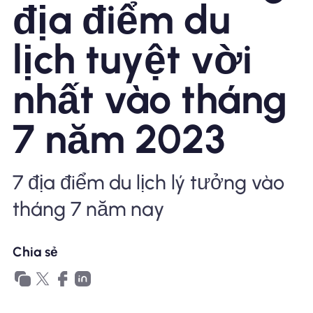
địa điểm du
Tại sao eSIM Nomad
lịch tuyệt vời
nhất vào tháng
Sử dụng eSIM
7 năm 2023
Cho doanh nghiệp
7 địa điểm du lịch lý tưởng vào
tháng 7 năm nay
Chia sẻ