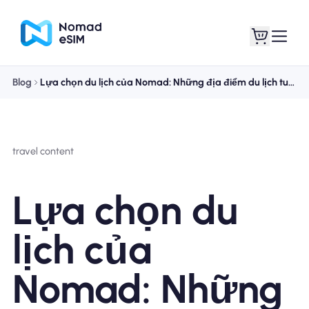
Blog
Lựa chọn du lịch của Nomad: Những địa điểm du lịch tuyệt vời nhất vào tháng 7 năm 2023
Đăng nhập Đăng
eSIM của tôi
ký
travel content
Lựa chọn du
Kế hoạch mua sắm
lịch của
Nomad: Những
Giới thiệu về eSIM