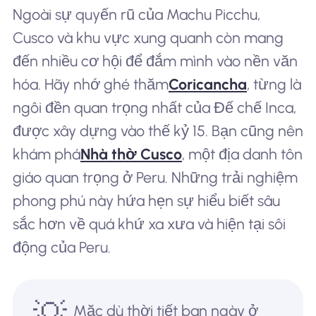
Ngoài sự quyến rũ của Machu Picchu,
Cusco và khu vực xung quanh còn mang
đến nhiều cơ hội để đắm mình vào nền văn
hóa. Hãy nhớ ghé thăm
Coricancha
, từng là
ngôi đền quan trọng nhất của Đế chế Inca,
được xây dựng vào thế kỷ 15. Bạn cũng nên
khám phá
Nhà thờ Cusco
, một địa danh tôn
giáo quan trọng ở Peru. Những trải nghiệm
phong phú này hứa hẹn sự hiểu biết sâu
sắc hơn về quá khứ xa xưa và hiện tại sôi
động của Peru.
💡
Mặc dù thời tiết ban ngày ở