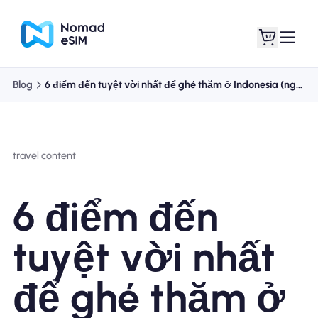
Blog
6 điểm đến tuyệt vời nhất để ghé thăm ở Indonesia (ngoài Bali)
Đăng nhập Đăng
eSIM của tôi
ký
travel content
6 điểm đến
Kế hoạch mua sắm
tuyệt vời nhất
để ghé thăm ở
Giới thiệu về eSIM