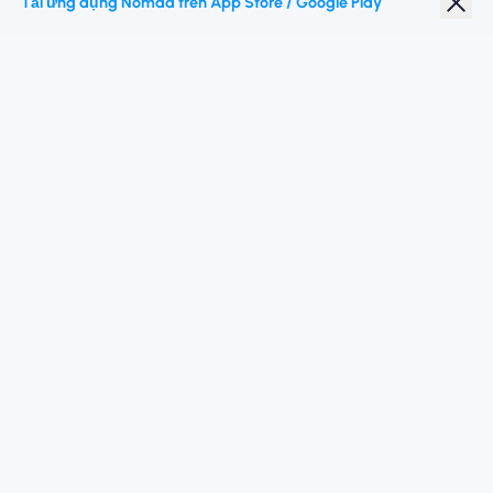
Tải ứng dụng Nomad trên App Store / Google Play
Giảm giá sinh viên
Điểm đến hàng đầu
Theo chúng tôi
Điều khoản dịch vụ
Chính sách bảo mật