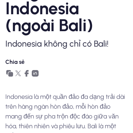
Indonesia
Tại sao eSIM Nomad
(ngoài Bali)
Sử dụng eSIM
Indonesia không chỉ có Bali!
Chia sẻ
Cho doanh nghiệp
Indonesia là một quần đảo đa dạng trải dài
trên hàng ngàn hòn đảo, mỗi hòn đảo
mang đến sự pha trộn độc đáo giữa văn
hóa, thiên nhiên và phiêu lưu. Bali là một