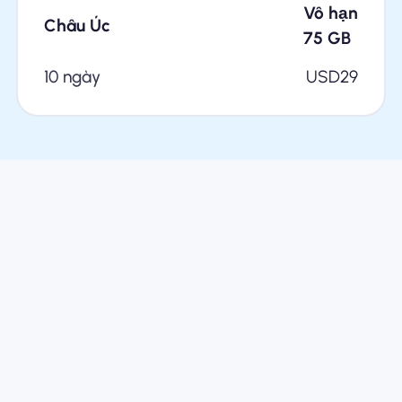
Vô hạn
Châu Úc
75
GB
10 ngày
USD
29