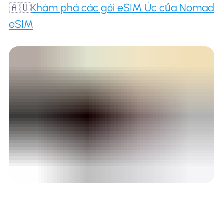
🇦🇺
Khám phá các gói eSIM Úc của Nomad
eSIM