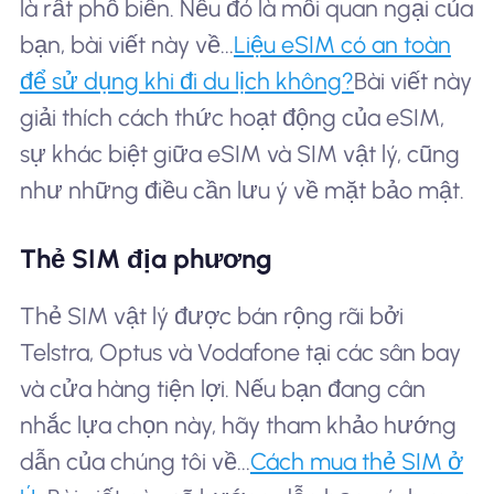
là rất phổ biến. Nếu đó là mối quan ngại của
bạn, bài viết này về...
Liệu eSIM có an toàn
để sử dụng khi đi du lịch không?
Bài viết này
giải thích cách thức hoạt động của eSIM,
sự khác biệt giữa eSIM và SIM vật lý, cũng
như những điều cần lưu ý về mặt bảo mật.
Thẻ SIM địa phương
Thẻ SIM vật lý được bán rộng rãi bởi
Telstra, Optus và Vodafone tại các sân bay
và cửa hàng tiện lợi. Nếu bạn đang cân
nhắc lựa chọn này, hãy tham khảo hướng
dẫn của chúng tôi về...
Cách mua thẻ SIM ở