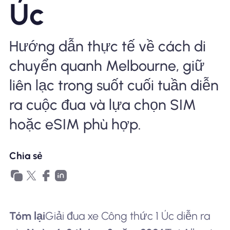
Úc
Tại sao eSIM Nomad
Hướng dẫn thực tế về cách di
chuyển quanh Melbourne, giữ
Sử dụng eSIM
liên lạc trong suốt cuối tuần diễn
ra cuộc đua và lựa chọn SIM
Cho doanh nghiệp
hoặc eSIM phù hợp.
Chia sẻ
Tóm lại
Giải đua xe Công thức 1 Úc diễn ra