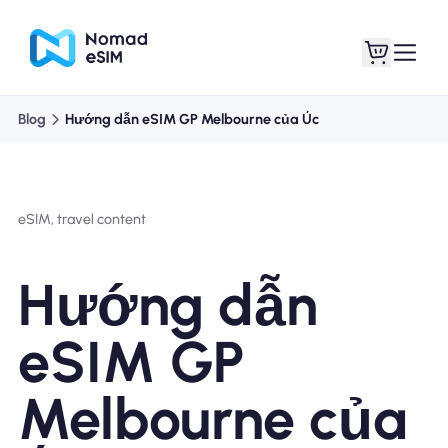
Blog
Hướng dẫn eSIM GP Melbourne của Úc
Đăng nhập Đăng
eSIM của tôi
ký
eSIM, travel content
Hướng dẫn
Kế hoạch mua sắm
eSIM GP
Melbourne của
Giới thiệu về eSIM