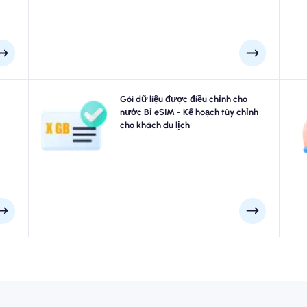
không bị gián đoạn.
hoạt
Đi đến Brussel, Bruges, Antwerp hoặc bất cứ nơi nào
Gói dữ liệu được điều chỉnh cho
t bị
trong nước Bỉ? Chọn từ các gói dữ liệu eSIM nước Bỉ
nước Bỉ eSIM - Kế hoạch tùy chỉnh
ngay
của chúng tôi được thiết kế để phù hợp với mọi nhu cầu,
cho khách du lịch
trễ.
với kết nối 4G/5G liền mạch của chúng tôi. Một vài eSIM
B
của chúng tôi yêu cầu kích hoạt thủ công, vui lòng kiểm
xa
tra email cài đặt của bạn để chắc chắn.