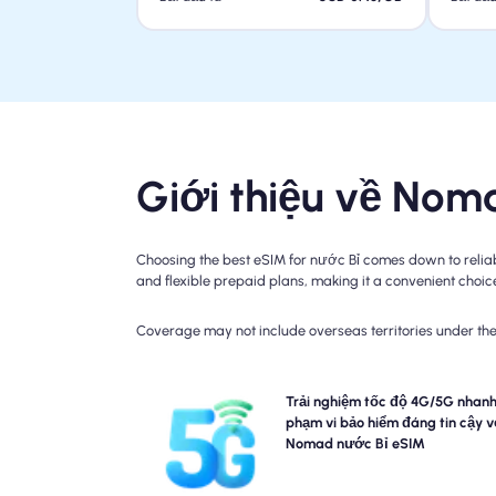
Giới thiệu về Nom
Choosing the best eSIM for nước Bỉ comes down to reliab
and flexible prepaid plans, making it a convenient choice 
Coverage may not include overseas territories under the 
Trải nghiệm kết nối f-fast 5G, 4G với nước Bỉ du lịch 
Trải nghiệm tốc độ 4G/5G nhanh
của Nomad. Vui lòng kiểm tra chi tiết kế hoạch của
phạm vi bảo hiểm đáng tin cậy v
để biết tính khả dụng và tốc độ mạng cụ thể, vì phạ
Nomad nước Bỉ eSIM
bảo hiểm có thể thay đổi theo địa điểm và thời gian t
n