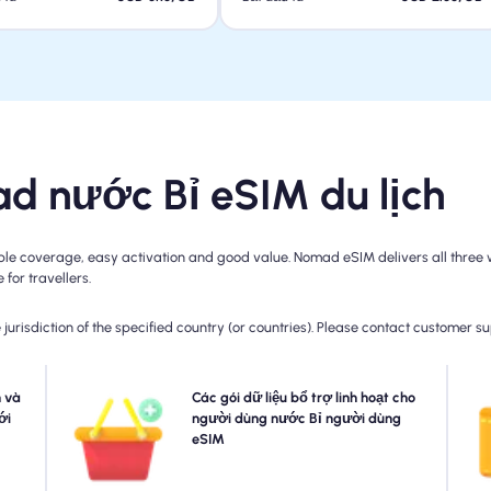
ad nước Bỉ eSIM du lịch
le coverage, easy activation and good value. Nomad eSIM delivers all three wi
for travellers.
jurisdiction of the specified country (or countries). Please contact customer s
esim
 và
Cần thêm dữ liệu hoặc mở rộng kế hoạch của bạn? Chỉ
Các gói dữ liệu bổ trợ linh hoạt cho
 bạn
ới
cần mua một tiện ích bổ sung cho nước Bỉ eSIM của bạn
người dùng nước Bỉ người dùng
m vi
để tiếp tục thưởng thức kết nối 5G/4G liền mạch của
eSIM
tha
rong
bạn. Khi kế hoạch ban đầu của bạn hết hạn, tiện ích bổ
gày.
sung của bạn sẽ tự động lưu giữ bạn đã kết nối mà