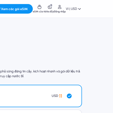
0
VI | USD
Xem các gói eSIM
eSIM của tôi
Xe đẩy
Đăng nhập
ủ sóng đáng tin cậy, kích hoạt nhanh và gói dữ liệu trả
 truy cập nước Bỉ.
11
USD