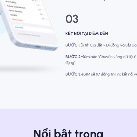
03
KẾT NỐI TẠI ĐIỂM ĐẾN
BƯỚC 1.
Đi tới Cài đặt > Di động và Bật d
BƯỚC 2.
Đảm bảo "Chuyển vùng dữ liệu"
động".
BƯỚC 3.
eSIM sẽ tự động tìm và kết nối 
Nổi bật trong