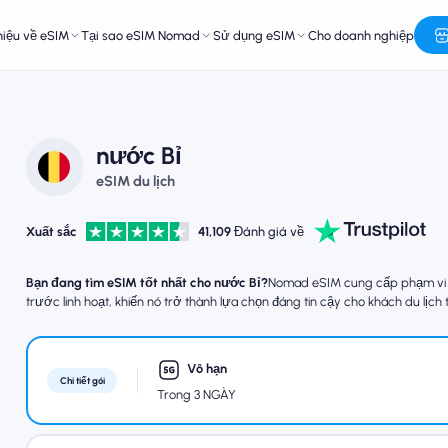
hiệu về eSIM
Tại sao eSIM Nomad
Sử dụng eSIM
Cho doanh nghiệp
nước Bỉ
eSIM du lịch
Xuất sắc
41,109
Đánh giá về
Bạn đang tìm eSIM tốt nhất cho nước Bỉ?
Nomad eSIM cung cấp phạm vi ph
trước linh hoạt, khiến nó trở thành lựa chọn đáng tin cậy cho khách du lịch
Vô hạn
Chi tiết gói
Trong 3 NGÀY