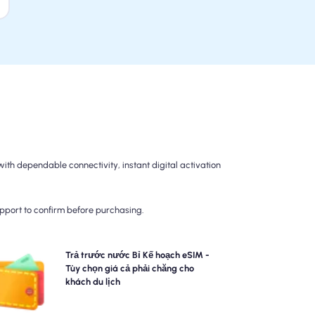
th dependable connectivity, instant digital activation
upport to confirm before purchasing.
Chọn các gói eSIM nước Bỉ của chúng tôi cho kết nối
Trả trước nước Bỉ Kế hoạch eSIM -
4G/5G không rắc rối. Trả trước để tránh các bất ngờ
Tùy chọn giá cả phải chăng cho
nh toán sau du lịch và duy trì kiểm soát hoàn toàn đối
khách du lịch
với việc sử dụng và chi phí dữ liệu của bạn.