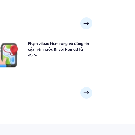
Khám phá nước Bỉ với sự tự tin bằng cách sử dụng
Phạm vi bảo hiểm rộng và đáng tin
nước Bỉ esim của Nomad, cung cấp phạm vi bảo hiểm
cậy trên nước Bỉ với Nomad từ
4G/5G đáng tin cậy từ các thành phố lớn như Brussel,
eSIM
ruges, Antwerp đến các điểm danh lam thắng cảnh từ
. Giữ kết nối bất kể cuộc phiêu lưu của bạn đưa bạn đi
đâu.