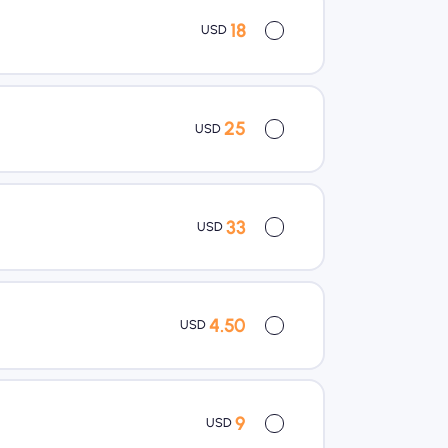
18
USD
25
USD
33
USD
4.50
USD
9
USD