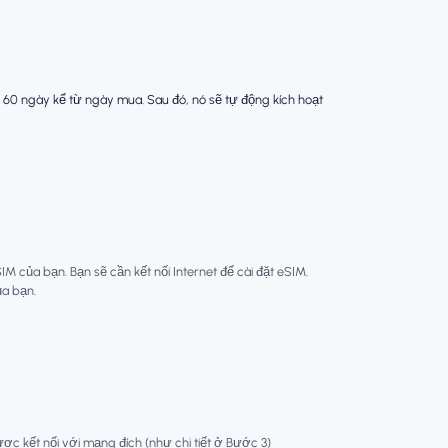
 60 ngày kể từ ngày mua. Sau đó, nó sẽ tự động kích hoạt
 của bạn. Bạn sẽ cần kết nối Internet để cài đặt eSIM.
ủa bạn.
ợc kết nối với mạng đích (như chi tiết ở Bước 3)