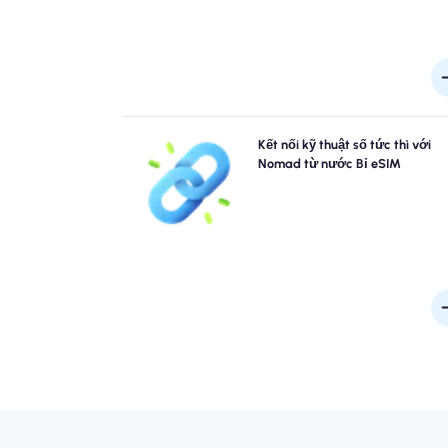
Bỏ qua các hàng đợi và quên các sim vật lý. Kích 
Kết nối kỹ thuật số tức thì với
Nomad nước Bỉ eSIM của bạn ngay lập tức từ thiế
Nomad từ nước Bỉ eSIM
của bạn để kết nối nhanh 4G/5G. Hãy trực tuyến 
khi bạn đến sân bay mà không gặp rắc rối hay chậm 