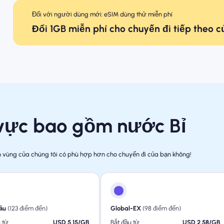
Đối với người dùng mới: eSIM dùng thử miễn phí
Đổi 1GB miễn phí cho chuyến đi tiếp theo 
 vực bao gồm nước Bỉ
ch vùng của chúng tôi có phù hợp hơn cho chuyến đi của bạn không!
ầu
(123 điểm đến)
Global-EX
(98 điểm đến)
 từ
USD 5.15/GB
Bắt đầu từ
USD 2.58/GB