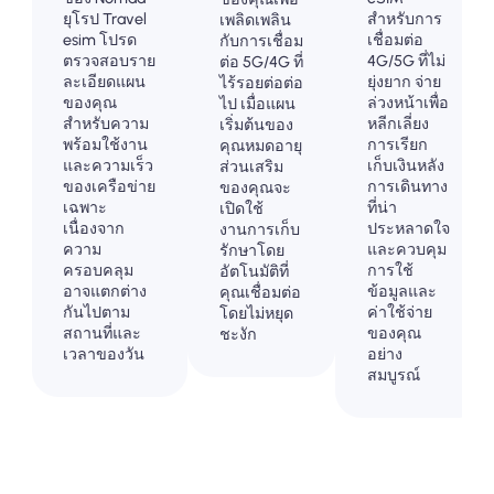
ยุโรป Travel
สำหรับการ
เพลิดเพลิน
esim โปรด
เชื่อมต่อ
กับการเชื่อม
ตรวจสอบราย
4G/5G ที่ไม่
ต่อ 5G/4G ที่
ละเอียดแผน
ยุ่งยาก จ่าย
ไร้รอยต่อต่อ
ของคุณ
ล่วงหน้าเพื่อ
ไป เมื่อแผน
สำหรับความ
หลีกเลี่ยง
เริ่มต้นของ
พร้อมใช้งาน
การเรียก
คุณหมดอายุ
และความเร็ว
เก็บเงินหลัง
ส่วนเสริม
ของเครือข่าย
การเดินทาง
ของคุณจะ
เฉพาะ
ที่น่า
เปิดใช้
เนื่องจาก
ประหลาดใจ
งานการเก็บ
ความ
และควบคุม
รักษาโดย
ครอบคลุม
การใช้
อัตโนมัติที่
อาจแตกต่าง
ข้อมูลและ
คุณเชื่อมต่อ
กันไปตาม
ค่าใช้จ่าย
โดยไม่หยุด
สถานที่และ
ของคุณ
ชะงัก
เวลาของวัน
อย่าง
สมบูรณ์