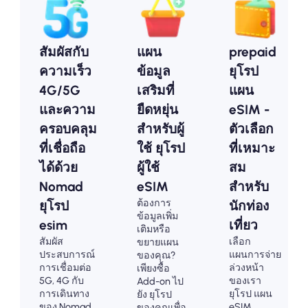
สัมผัสกับ
แผน
prepaid
ความเร็ว
ข้อมูล
ยุโรป
4G/5G
เสริมที่
แผน
และความ
ยืดหยุ่น
eSIM -
ครอบคลุม
สำหรับผู้
ตัวเลือก
ที่เชื่อถือ
ใช้ ยุโรป
ที่เหมาะ
ได้ด้วย
ผู้ใช้
สม
Nomad
eSIM
สำหรับ
ต้องการ
ยุโรป
นักท่อง
ข้อมูลเพิ่ม
esim
เที่ยว
เติมหรือ
สัมผัส
เลือก
ขยายแผน
ประสบการณ์
แผนการจ่าย
ของคุณ?
การเชื่อมต่อ
ล่วงหน้า
เพียงซื้อ
5G, 4G กับ
ของเรา
Add-on ไป
การเดินทาง
ยุโรป แผน
ยัง ยุโรป
ของ Nomad
eSIM
ของคุณเพื่อ