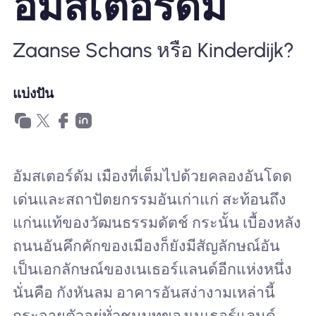
อัมสเตอร์ดัม
ทำไมต้อง Nomad eSIM
Zaanse Schans หรือ Kinderdijk?
การใช้ eSIM
แบ่งปัน
สำหรับธุรกิจ
อัมสเตอร์ดัม เมืองที่เต็มไปด้วยคลองอันโดด
เด่นและสถาปัตยกรรมอันเก่าแก่ สะท้อนถึง
แก่นแท้ของวัฒนธรรมดัตช์ กระนั้น เบื้องหลัง
ถนนอันคึกคักของเมืองก็ยังมีสัญลักษณ์อัน
เป็นเอกลักษณ์ของเนเธอร์แลนด์อีกแห่งหนึ่ง
นั่นคือ กังหันลม อาคารอันสง่างามเหล่านี้
กระจายตัวอยู่ทั่วชนบทของเนเธอร์แลนด์