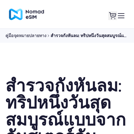
คู่มือจุดหมายปลายทาง
สำรวจกังหันลม: ทริปหนึ่งวันสุดสมบูรณ์แบบจากอัมสเตอร์ดัม
เข้าสู่ระบบ / ลง
eSIM ของฉัน
ทะเบียน
สำรวจกังหันลม:
แผนร้านค้า
ทริปหนึ่งวันสุด
สมบูรณ์แบบจาก
เกี่ยวกับ eSIM