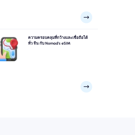
สำรวจ จีน ด้วยความมั่นใจโดยใช้ จีน eSIM ของ Nomad
ความครอบคลุมที่กว้างและเชื่อถือได้
เสนอความครอบคลุม 4G/5G ที่เชื่อถือได้จากเมืองใหญ่ ๆ
ทั่ว จีน กับ Nomad's eSIM
น ปักกิ่ง, เซี่ยงไฮ้, กว่างโจว ไปยังจุดชมวิวระยะไกล ติดต่อ
กันไม่ว่าการผจญภัยของคุณจะพาคุณไปที่ไหน