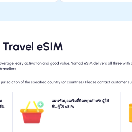
น Travel eSIM
overage, easy activation and good value. Nomad eSIM delivers all three with d
travellers.
jurisdiction of the specified country (or countries). Please contact customer s
งของ
ม
ต้องการข้อมูลเพิ่มเติมหรือขยายแผนของคุณ? เพียงซื้อ Add-
แผนข้อมูลเสริมที่ยืดหยุ่นสำหรับผู้ใช้
เลื
ดแผน
จีน
on ไปยัง จีน ของคุณเพื่อเพลิดเพลินกับการเชื่อมต่อ 5G/4G ที่
จีน ผู้ใช้ eSIM
เ
ครือ
ไร้รอยต่อต่อไป เมื่อแผนเริ่มต้นของคุณหมดอายุส่วนเสริม
ปตาม
ของคุณจะเปิดใช้งานการเก็บรักษาโดยอัตโนมัติที่คุณเชื่อม
งวัน
ต่อโดยไม่หยุดชะงัก