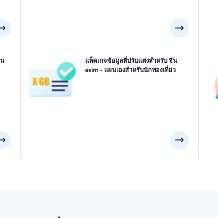
งคุณ
ีน
เดินทางไปที่ ปักกิ่ง, เซี่ยงไฮ้, กว่างโจว หรือที่ใดก็ได้ใน จีน?
แพ็คเกจข้อมูลที่ปรับแต่งสำหรับ จีน
มต่อ
เลือกแพ็คเกจข้อมูล จีน ของเราที่ออกแบบมาเพื่อให้เหมาะกับ
esim - แผนเองสำหรับนักท่องเที่ยว
นโดย
ทุกความต้องการพร้อมการเชื่อมต่อ 4G/5G ที่ราบรื่น eSIMs
เช่
่าช้า
ของเราบางส่วนต้องการการเปิดใช้งานด้วยตนเองโปรดตรวจ
สอบอีเมลการติดตั้งของคุณเพื่อให้แน่ใจ