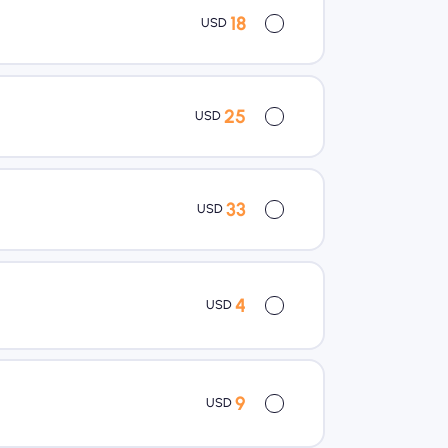
18
USD
25
USD
33
USD
4
USD
9
USD