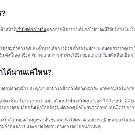
ร?
าหน้าที่
เว็บไซต์รถไฟจีน
นอกจากนี้ตารางเดินรถไฟยังจะมีให้บริการในเว็บไ
รเตรียมตั๋วสำรองและตั๋วทางเลือกไว้ด้วย ตั๋วรถไฟมักขายหมดอย่างรวดเร็
 ดังนั้นคุณจึงควรวางแผนการเดินทางให้ยืดหยุ่นและเตรียมตัวเลือกอื่นๆ ไ
้าได้นานแค่ไหน?
สัปดาห์ล่วงหน้า และคุณจะสามารถซื้อตั๋วได้ล่วงหน้า 35 นาทีก่อนรถไฟออก
ดาห์ แต่โปรดทราบว่าแม้ว่าตั๋วเหล่านั้นจะให้คุณ "จอง" ได้ล่วงหน้า 2 สัปดา
รวจสอบอีกครั้งเมื่อใกล้ถึงวันเดินทางเพื่อยืนยันว่าตั๋วของคุณได้รับกา
อช่วงใกล้วันหยุดสำคัญของจีน ขอแนะนำให้ตรวจสอบการเปลี่ยนแปลงในช่อง
เติมตามกำหนดการ และอาจเปิดช่องทางการจองก่อนกำหนด