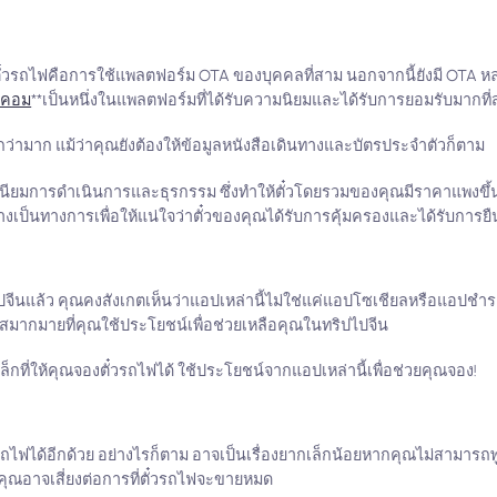
อตั๋วรถไฟคือการใช้แพลตฟอร์ม OTA ของบุคคลที่สาม นอกจากนี้ยังมี OTA หล
ทคอม
**เป็นหนึ่งในแพลตฟอร์มที่ได้รับความนิยมและได้รับการยอมรับมากที่
ว่ามาก แม้ว่าคุณยังต้องให้ข้อมูลหนังสือเดินทางและบัตรประจำตัวก็ตาม
รมเนียมการดำเนินการและธุรกรรม ซึ่งทำให้ตั๋วโดยรวมของคุณมีราคาแพงขึ
อย่างเป็นทางการเพื่อให้แน่ใจว่าตั๋วของคุณได้รับการคุ้มครองและได้รับการยื
นแล้ว คุณคงสังเกตเห็นว่าแอปเหล่านี้ไม่ใช่แค่แอปโซเชียลหรือแอปชำระเ
ิสมากมายที่คุณใช้ประโยชน์เพื่อช่วยเหลือคุณในทริปไปจีน
ี่ให้คุณจองตั๋วรถไฟได้ ใช้ประโยชน์จากแอปเหล่านี้เพื่อช่วยคุณจอง!
รถไฟได้อีกด้วย อย่างไรก็ตาม อาจเป็นเรื่องยากเล็กน้อยหากคุณไม่สามาร
 คุณอาจเสี่ยงต่อการที่ตั๋วรถไฟจะขายหมด