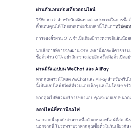
ผ่านตัวแทนท่องเที่ยวออนไลน์
วิธีที่ง่ายกว่าสำหรับนักเดินทางต่างประเทศในการซื้
ตั๋วแทนคุณได้ โดยแพลตฟอร์มเหล่านี้ ได้แก่**
ทริปดอ
การจองตั๋วผ่าน OTA จำเป็นต้องมีการตรวจยืนยันน้อยก
น่าเสียดายที่การจองผ่าน OTA เหล่านี้มักจะมีค่าธร
ซื้อตั๋วผ่าน OTA อย่าลืมตรวจสอบอีกครั้งเมื่อตั๋วเปิด
ผ่านมินิแอปบน WeChat และ AliPay
หากคุณดาวน์โหลด WeChat และ AliPay สำหรับทริปไปจี
นี้เป็นแอปไลฟ์สไตล์ที่รวมแอปเล็กๆ และไมโครเซอร์ว
หากคุณไปที่ส่วนบริการของแอป คุณจะพบแอปขนาดเล็กท
ออฟไลน์ที่สถานีรถไฟ
นอกจากนี้ คุณยังสามารถซื้อตั๋วแบบออฟไลน์ที่สถานี
นอกจากนี้ โปรดทราบว่าหากคุณซื้อตั๋วในวันเดียวกัน