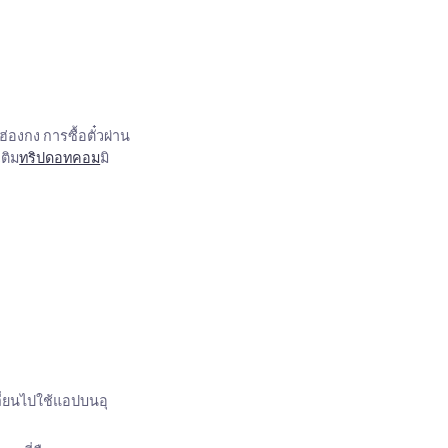
องกง การซื้อตั๋วผ่าน
เติม
ทริปดอทคอม
มิ
ลี่ยนไปใช้แอปบนอุ