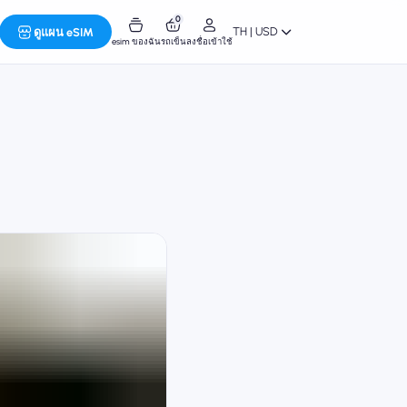
0
TH | USD
ดูแผน eSIM
esim ของฉัน
รถเข็น
ลงชื่อเข้าใช้