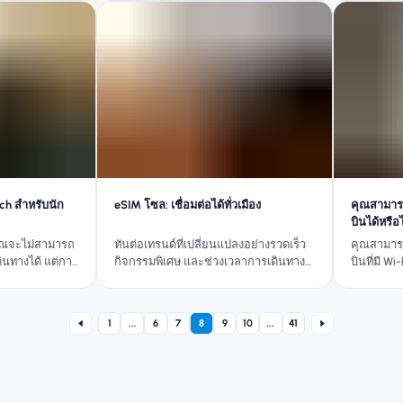
tch สำหรับนัก
eSIM โซล: เชื่อมต่อได้ทั่วเมือง
คุณสามารถเ
บินได้หรือ
ุณจะไม่สามารถ
ทันต่อเทรนด์ที่เปลี่ยนแปลงอย่างรวดเร็ว
คุณสามารถ
ดินทางได้ แต่การ
กิจกรรมพิเศษ และช่วงเวลาการเดินทาง
บินที่มี Wi-F
 eSIM จะทำให้
แบบเรียลไทม์ ด้วยแพ็กเกจ eSIM เกาหลี
ุณใช้งานได้ใน
จาก Nomad eSIM
ป็นการแจ้งเตือน
1
...
6
7
8
9
10
...
41
ื่อชำระเงิน