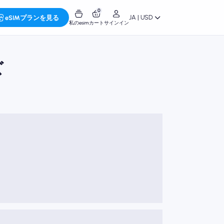
0
JA | USD
eSIMプランを見る
私のesim
カート
サインイン
ズ