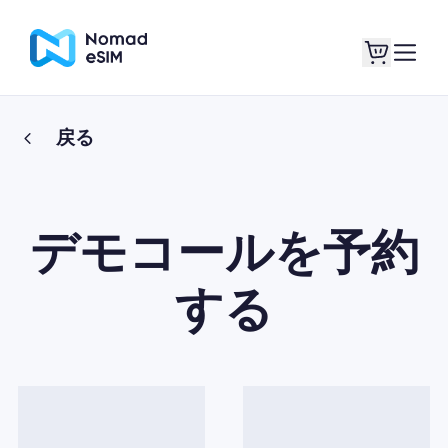
戻る
ログイン / サイン
私のeSIM
アップ
デモコールを予約
する
ショッププラン
eSIMについて