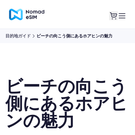
目的地ガイド
ビーチの向こう側にあるホアヒンの魅力
ログイン / サイン
私のeSIM
アップ
ビーチの向こう
ショッププラン
側にあるホアヒ
ンの魅力
eSIMについて