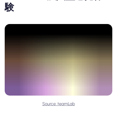
験
Source: teamLab