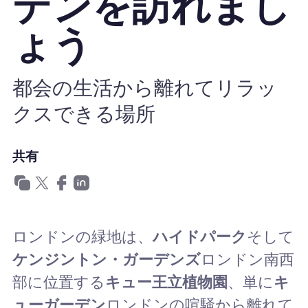
デンを訪れまし
Nomad eSIMを使用する理由
ょう
都会の生活から離れてリラッ
eSIMの使用
クスできる場所
企業
共有
ロンドンの緑地は、
ハイドパーク
そして
ケンジントン・ガーデンズ
ロンドン南西
部に位置する
キュー王立植物園
、単に
キ
ューガーデン
ロンドンの喧騒から離れて