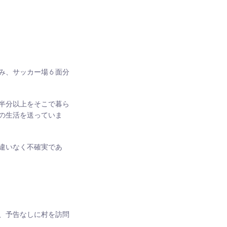
住み、サッカー場 6 面分
半分以上をそこで暮ら
の生活を送っていま
違いなく不確実であ
、予告なしに村を訪問