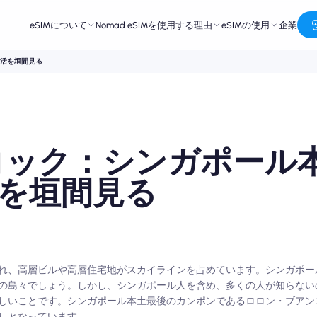
eSIMについて
Nomad eSIMを使用する理由
eSIMの使用
企業
生活を垣間見る
コック：シンガポール
を垣間見る
れ、高層ビルや高層住宅地がスカイラインを占めています。シンガポー
の島々でしょう。しかし、シンガポール人を含め、多くの人が知らない
しいことです。シンガポール本土最後のカンポンであるロロン・ブアン
しとなっています。