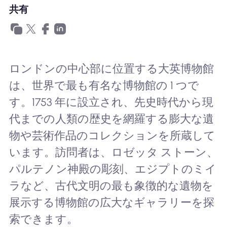
共有
Nomad eSIMを使用する理由
eSIMの使用
ロンドンの中心部に位置する大英博物館
は、世界で最も有名な博物館の 1 つで
す。1753 年に設立され、先史時代から現
企業
代までの人類の歴史を網羅する膨大な遺
物や芸術作品のコレクションを所蔵して
います。訪問者は、ロゼッタ ストーン、
パルテノン神殿の彫刻、エジプトのミイ
ラなど、古代文明の最も象徴的な遺物を
展示する博物館の広大なギャラリーを探
索できます。