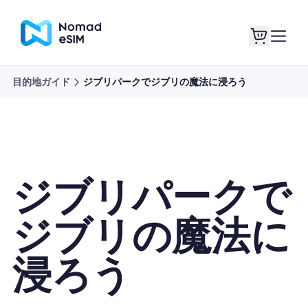
目的地ガイド
ジブリパークでジブリの魔法に浸ろう
ログイン / サイン
私のeSIM
アップ
ジブリパークで
ショッププラン
ジブリの魔法に
浸ろう
eSIMについて