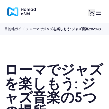
目的地ガイド
ローマでジャズを楽しもう: ジャズ音楽の5つの場所
ログイン / サイン
私のeSIM
アップ
ローマでジャズ
ショッププラン
を楽しもう: ジ
ャズ音楽の5つ
eSIMについて