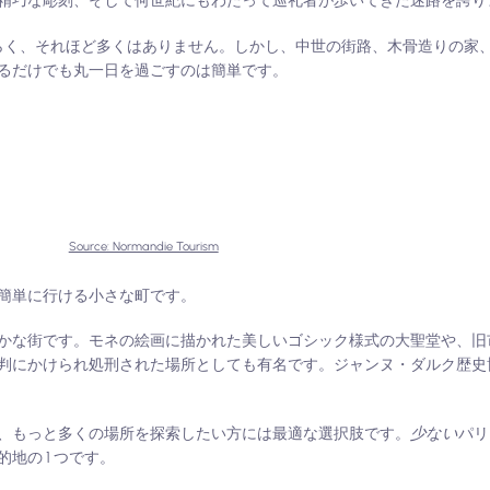
精巧な彫刻、そして何世紀にもわたって巡礼者が歩いてきた迷路を誇り
らく、それほど多くはありません。しかし、中世の街路、木骨造りの家
るだけでも丸一日を過ごすのは簡単です。
Source: Normandie Tourism
簡単に行ける小さな町です。
かな街です。モネの絵画に描かれた美しいゴシック様式の大聖堂や、旧
判にかけられ処刑された場所としても有名です。ジャンヌ・ダルク歴史
、もっと多くの場所を探索したい方には最適な選択肢です。
少ない
パリ
地の 1 つです。