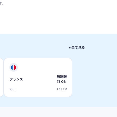
す。
+ 全て見る
無制限
フランス
75
GB
USD
33
10 日