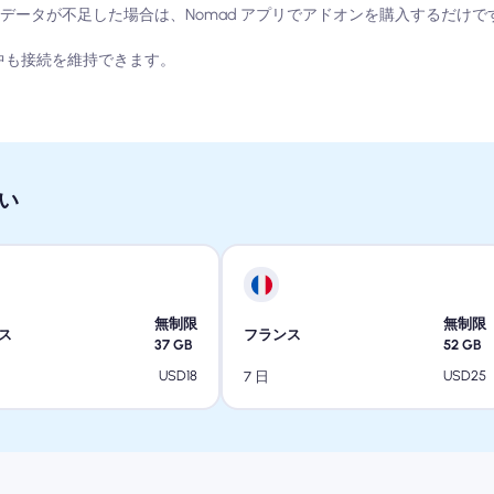
データが不足した場合は、Nomad アプリでアドオンを購入するだけで
中も接続を維持できます。
い
無制限
無制限
ス
フランス
37
GB
52
GB
USD
18
USD
25
7 日