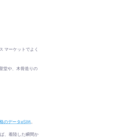
ス マーケットでよく
聖堂や、木骨造りの
のデータeSIM
。
けば、着陸した瞬間か