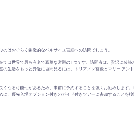
ぶのはおそらく象徴的なベルサイユ宮殿への訪問でしょう。
では世界で最も有名で豪華な宮殿の 1 つです。訪問者は、贅沢に装飾
室の生活をもっと身近に垣間見るには、トリアノン宮殿とマリー アン
長くなる可能性があるため、事前に予約することを強くお勧めします。
めに、優先入場オプション付きのガイド付きツアーに参加することを検