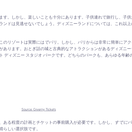
ます。しかし、楽しいことも十分にあります。子供連れで旅行し、子供
ランドは見逃せないでしょう。ディズニーランドについては、これ以上
このリゾートは実際には
で
パリ。しかし、パリからは非常に簡単にアク
クがあります。おとぎ話の城と古典的なアトラクションがあるディズニー
 ディズニー スタジオ パークです。どちらのパークも、あらゆる年齢
Source: Giverny Tickets
、ある程度の計画とチケットの事前購入が必要です。しかし、
すでに
晴らしい選択肢です。