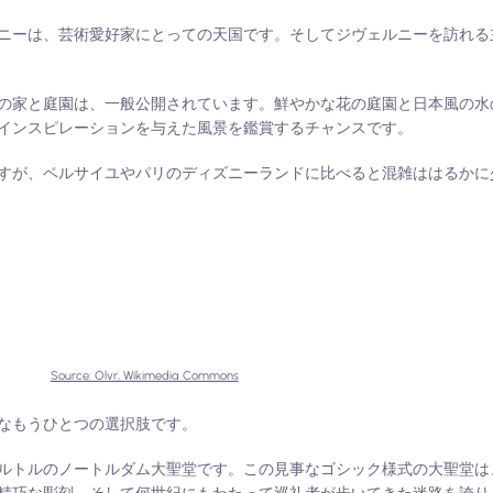
ーは、芸術愛好家にとっての天国です。そしてジヴェルニーを訪れる主な
の家と庭園は、一般公開されています。鮮やかな花の庭園と日本風の水
インスピレーションを与えた風景を鑑賞するチャンスです。
すが、ベルサイユやパリのディズニーランドに比べると混雑ははるかに
Source: Olvr, Wikimedia Commons
なもうひとつの選択肢です。
トルのノートルダム大聖堂です。この見事なゴシック様式の大聖堂は、U