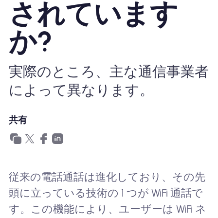
されています
Nomad eSIMを使用する理由
か?
eSIMの使用
実際のところ、主な通信事業者
によって異なります。
企業
共有
従来の電話通話は進化しており、その先
頭に立っている技術の 1 つが WiFi 通話で
す。この機能により、ユーザーは WiFi ネ