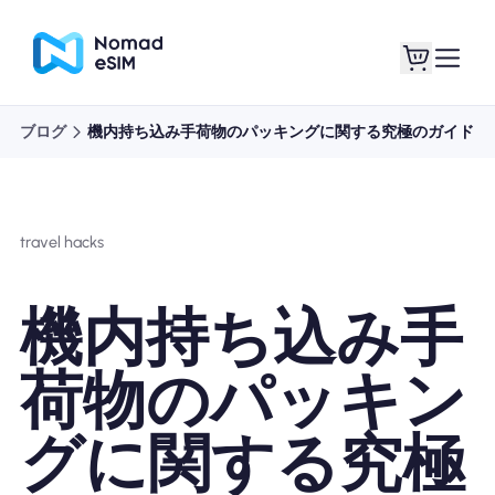
ブログ
機内持ち込み手荷物のパッキングに関する究極のガイド
ログイン / サイン
私のeSIM
アップ
travel hacks
機内持ち込み手
ショッププラン
荷物のパッキン
グに関する究極
eSIMについて