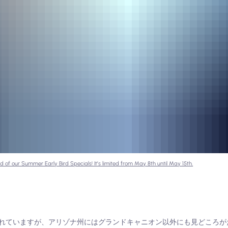
d of our Summer Early Bird Specials! It’s limited from May 8th until May 15th.
れていますが、アリゾナ州にはグランドキャニオン以外にも見どころが