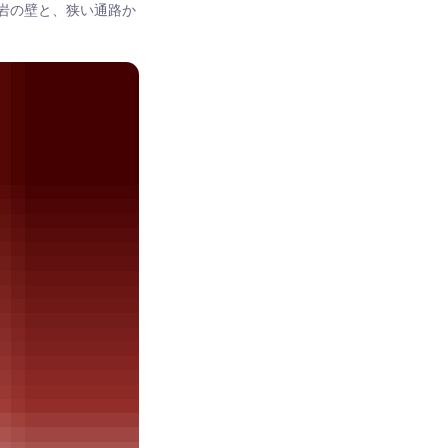
砂岩の壁と、狭い通路か