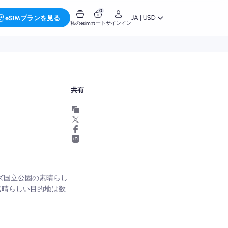
0
JA | USD
eSIMプランを見る
私のesim
カート
サインイン
共有
ズ国立公園の素晴らし
素晴らしい目的地は数