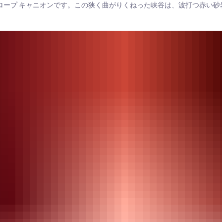
テロープ キャニオンです。この狭く曲がりくねった峡谷は、波打つ赤い