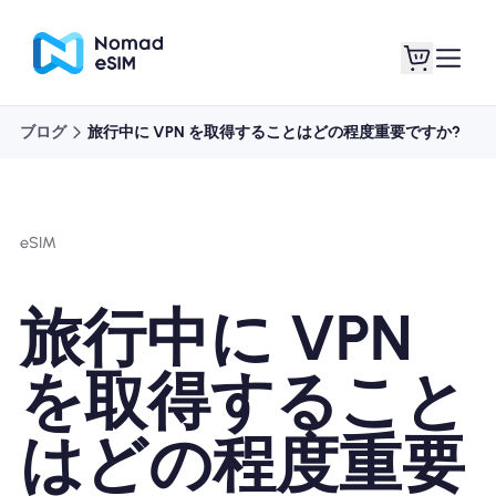
ブログ
旅行中に VPN を取得することはどの程度重要ですか?
ログイン / サイン
私のeSIM
アップ
eSIM
旅行中に VPN
ショッププラン
を取得すること
はどの程度重要
eSIMについて