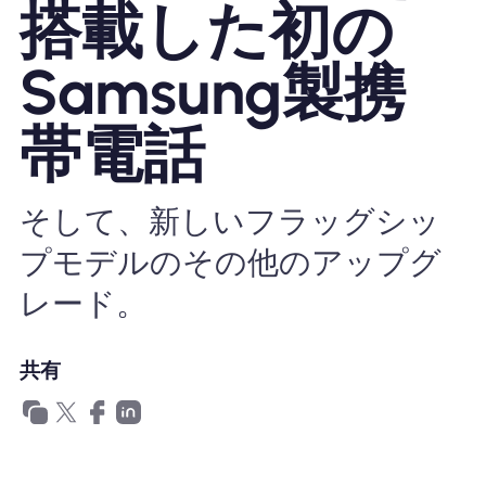
搭載した初の
Nomad eSIMを使用する理由
Samsung製携
帯電話
eSIMの使用
そして、新しいフラッグシッ
企業
プモデルのその他のアップグ
レード。
共有