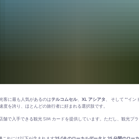
光客に最も人気があるのは
テルコムセル
、
XL アシアタ
、 そして **イン
速度を誇り、ほとんどの旅行者に好まれる選択肢です。
舗で入手できる観光 SIM カードを提供しています。ただし、観光プランで
供
これには以下が含まれます
25 GB のローカルデータと 25 分間のロ