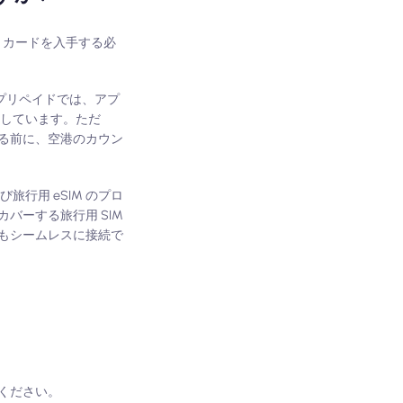
M カードを入手する必
 プリペイドでは、アプ
供しています。ただ
る前に、空港のカウン
旅行用 eSIM のプロ
バーする旅行用 SIM
てもシームレスに接続で
てください。