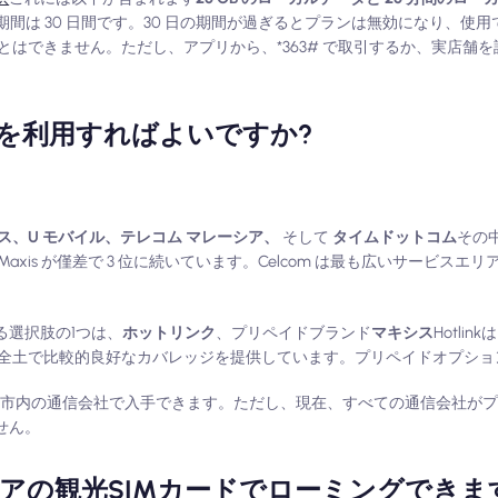
M カードの有効期間は 30 日間です。30 日の期間が過ぎるとプランは無効になり
はできません。ただし、アプリから、*363# で取引するか、実店舗
を利用すればよいですか?
ス、U モバイル、テレコム マレーシア、
そして
タイムドットコム
その中で
xis が僅差で 3 位に続いています。Celcom は最も広いサービスエリア
る選択肢の1つは、
ホットリンク
、プリペイドブランド
マキシス
Hotli
全土で比較的良好なカバレッジを提供しています。プリペイドオプショ
ア、市内の通信会社で入手できます。ただし、現在、すべての通信会社がプ
せん。
アの観光SIMカードでローミングできま