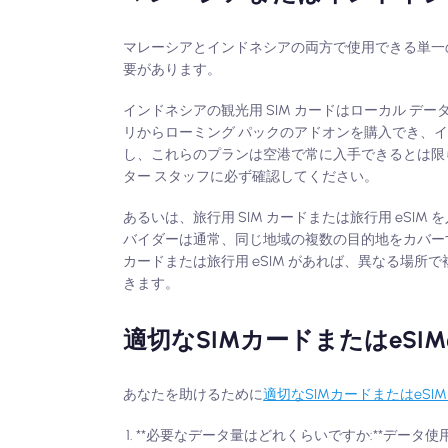
マレーシアとインドネシアの両方で使用できる単一の観
要があります。
インドネシアの観光用 SIM カードはローカル デー
リからローミング パックのアドオンを購入でき、
し、これらのプランは空港で常に入手できるとは限
ター スタッフに必ず確認してください。
あるいは、旅行用 SIM カードまたは旅行用 eSIM
バイダーは通常、同じ地域の複数の目的地をカバー
カードまたは旅行用 eSIM があれば、異なる場所
きます。
適切なSIMカードまたはeSI
あなたを助けるために
適切なSIMカードまたはeS
**必要なデータ量はどれくらいですか:**データ