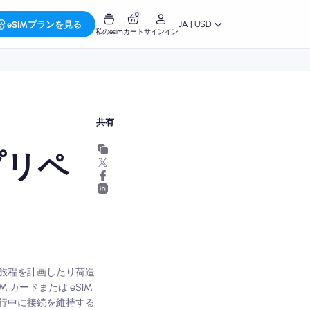
0
JA | USD
eSIMプランを見る
私のesim
カート
サインイン
共有
プリペ
旅程を計画したり荷造
カードまたは eSIM
行中に接続を維持する