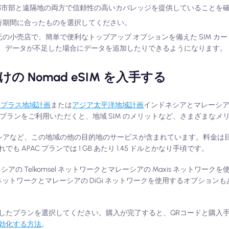
の国の都市部と遠隔地の両方で信頼性の高いカバレッジを提供していることを
、旅行期間に合ったものを選択してください。
地元の小売店で、簡単で便利なトップアップ オプションを備えた SIM カ
り、データが不足した場合にデータを追加したりできるようになります。
 Nomad eSIM を入手する
Aプラス地域計画
または
アジア太平洋地域計画
インドネシアとマレーシ
向け地域プランをご利用いただくと、地域 SIM のメリットなど、さまざまな
シアなど、この地域の他の目的地のサービスが含まれています。料金は目的
APAC プランでは 1 GB あたり 1.45 ドルとかなり手頃です。
シアの Telkomsel ネットワークとマレーシアの Maxis ネットワー
fren ネットワークとマレーシアの DiGi ネットワークを使用するオプショ
したプランを選択してください。購入が完了すると、QRコードと購入
効化する方法
。