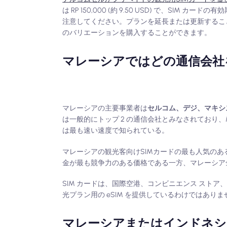
は RP 150,000 (約 9.50 USD) で、SI
注意してください。プランを延長または更新すること
のバリエーションを購入することができます。
マレーシアではどの通信会社
マレーシアの主要事業者は
セルコム、デジ、マキシ
は一般的にトップ 2 の通信会社とみなされており、Ma
は最も速い速度で知られている。
マレーシアの観光客向けSIMカードの最も人気のあ
金が最も競争力のある価格である一方、マレーシア
SIM カードは、国際空港、コンビニエンス スト
光プラン用の eSIM を提供しているわけではありま
マレーシアまたはインドネシ