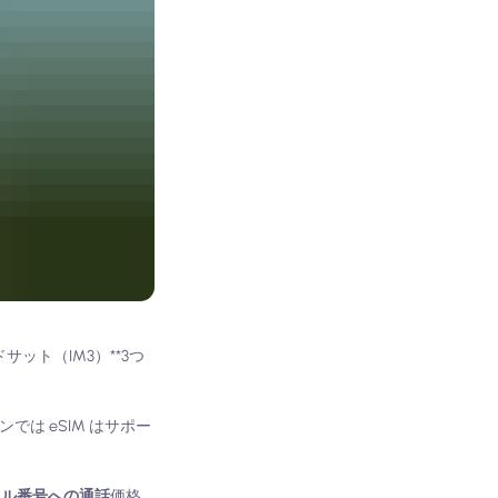
ドサット（IM3）**3つ
は eSIM はサポー
ーカル番号への通話
価格