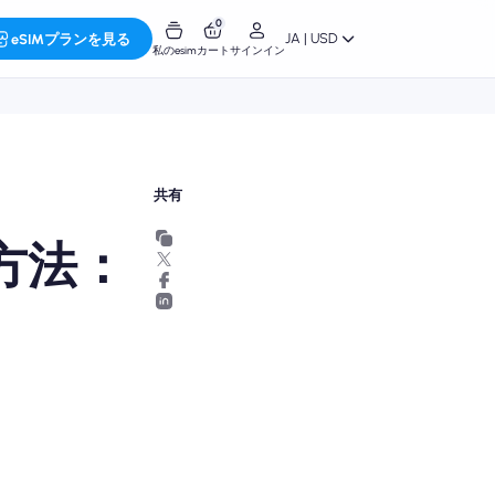
0
JA | USD
eSIMプランを見る
私のesim
カート
サインイン
共有
る方法：