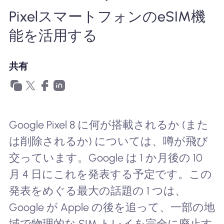
PixelスマートフォンのeSIM機
Nomad eSIMを使用する理由
能を活用する
eSIMの使用
共有
企業
Google Pixel 8 に何が搭載されるか (また
は削除されるか) については、噂が飛び
交っています。Google は 1 か月後の 10
月 4 日にこれを発表する予定です。この
発表をめぐる最大の話題の 1 つは、
Google が Apple の後を追って、一部の地
域で物理的な SIM トレイを完全に廃止す