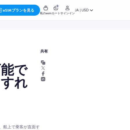
0
JA | USD
eSIMプランを見る
私のesim
カート
サインイン
共有
可能で
うすれ
、船上で乗客が直面す