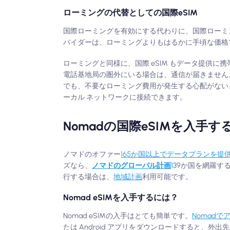
ローミングの代替としての国際eSIM
国際ローミングを有効にする代わりに、国際ローミ
バイダーは、ローミングよりもはるかに手頃な価格
ローミングと同様に、国際 eSIM もデータ提供
電話基地局の圏外にいる場合は、通信が届きません。
でも、不要なローミング費用が発生する心配がない
ーカル ネットワークに接続できます。
Nomadの国際eSIMを入手す
ノマドのオファー
165か国以上でデータプランを提
ズなら、
ノマドのグローバル計画
139か国を網羅
行する場合は、
地域計画
利用可能です。
Nomad eSIMを入手するには？
Nomad eSIMの入手はとても簡単です。
Nomad
たは Android アプリをダウンロードすると、