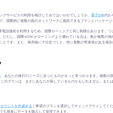
ングサービスの利用を検討してみてはいかがでしょうか。
電子SIM
代わり
で、国際的に複数の国のネットワークに接続できるプランとパッケージ
に携帯電話接続を利用するため、国際ローミングと同じ制限があります。
ただし、国際 eSIM がローミングより優れている点は、船が複数の
ことです。また、海岸線に十分近づくと、特に複数の寄港地がある場合
る
供
、あなたの旅行のニーズに合ったものがきっと見つかります。複数の
するこのプランは、まさにあなたが探しているものかもしれません。また
でアカウントを作成する
ご希望のプランを選択してチェックアウトしてくださ
外出先でも簡単にデータを購入して管理できます。