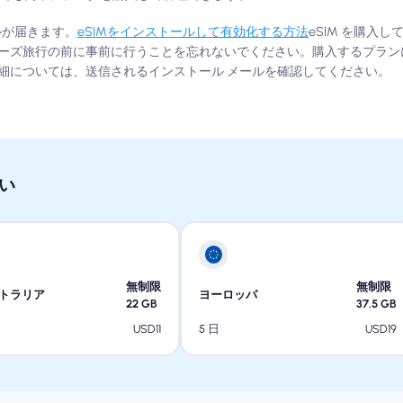
ルが届きます。
eSIMをインストールして有効化する方法
eSIM を購入
ーズ旅行の前に事前に行うことを忘れないでください。購入するプラン
細については、送信されるインストール メールを確認してください。
い
無制限
無制限
トラリア
ヨーロッパ
22
GB
37.5
GB
USD
11
USD
19
5 日