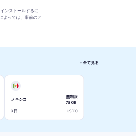
してインストールするに
によっては、事前のア
+ 全て見る
無制限
メキシコ
75
GB
USD
10
3 日