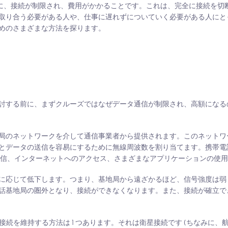
きに、接続が制限され、費用がかかることです。これは、完全に接続を切
取り合う必要がある人や、仕事に遅れずについていく必要がある人にと
めのさまざまな方法を探ります。
討する前に、まずクルーズではなぜデータ通信が制限され、高額になる
局のネットワークを介して通信事業者から提供されます。このネットワ
とデータの送信を容易にするために無線周波数を割り当てます。携帯電
送信、インターネットへのアクセス、さまざまなアプリケーションの使
に応じて低下します。つまり、基地局から遠ざかるほど、信号強度は弱
話基地局の圏外となり、接続ができなくなります。また、接続が確立で
を維持する方法は 1 つあります。それは衛星接続です (ちなみに、航空会