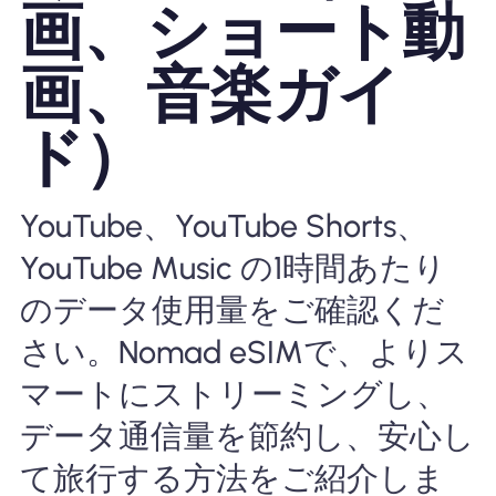
画、ショート動
Nomad eSIMを使用する理由
画、音楽ガイ
ド）
eSIMの使用
YouTube、YouTube Shorts、
企業
YouTube Music の1時間あたり
のデータ使用量をご確認くだ
さい。Nomad eSIMで、よりス
マートにストリーミングし、
データ通信量を節約し、安心し
て旅行する方法をご紹介しま