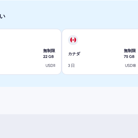
い
無制限
無制限
カナダ
22
GB
75
GB
USD
11
USD
18
3 日