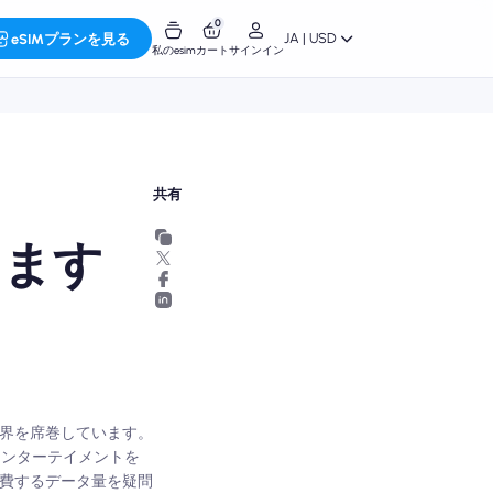
0
JA | USD
eSIMプランを見る
私のesim
カート
サインイン
共有
します
世界を席巻しています。
、エンターテイメントを
消費するデータ量を疑問