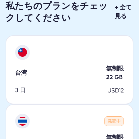
私たちのプランをチェッ
+ 全て
クしてください
見る
無制限
台湾
22
GB
3 日
USD
12
発売中
無制限