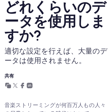
どれくらいのデ
Nomad eSIMを使用する理由
ータを使用しま
すか?
eSIMの使用
適切な設定を行えば、大量のデ
企業
ータは使用されません。
共有
音楽ストリーミングが何百万人もの人々