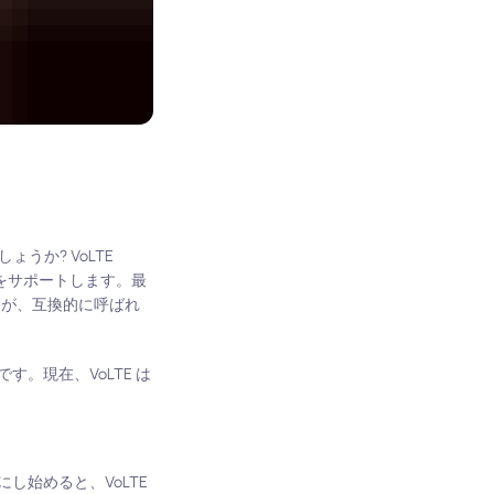
うか? VoLTE
タ転送をサポートします。最
せんが、互換的に呼ばれ
。現在、VoLTE は
し始めると、VoLTE