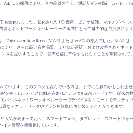
VoLTE の採用により、音声品質の向上、通話切断の削減、カバレッ
TE も進化しました。強化された HD 音声、ビデオ通話、マルチデバイス
は消費者とネットワーク オペレーターの両方にとって魅力的な選択肢にな
ice over New Radio (VoNR) または Vo5G の導入でした。VoNR
。これにより、さらに高い音声品質、より低い遅延、および改善されたネッ
リエンスを提供することで、音声通信に革命をもたらすことが期待されて
目撃されています。このブログを読んでいる方は、すでにご存知かもしれま
d SIMの略）はデバイスに組み込まれたデジタルSIMカードです。従来の
したモバイルネットワークオペレーターでデバイスをリモートでアクティ
ーは異なるネットワークやプランを簡単に切り替えることができます。
り近年人気が高まっており、スマートフォン、タブレット、スマートウォ
バイス管理を簡素化しています。