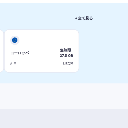
+ 全て見る
無制限
ヨーロッパ
37.5
GB
USD
19
5 日