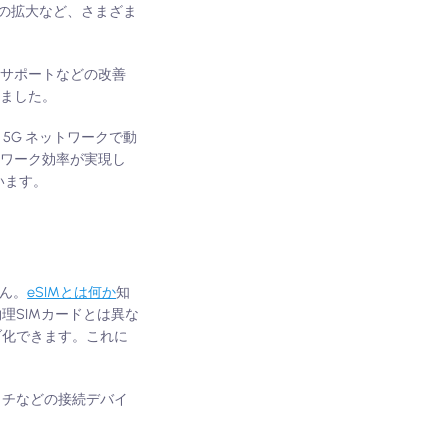
ジの拡大など、さまざま
 サポートなどの改善
りました。
 は、5G ネットワークで動
トワーク効率が実現し
います。
せん。
eSIMとは何か
知
物理SIMカードとは異な
ブ化できます。これに
ッチなどの接続デバイ