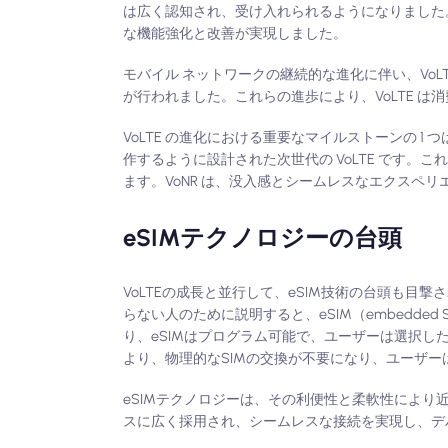
は広く認知され、受け入れられるようになりました。
な機能強化と改善が実現しました。
モバイル ネットワークの継続的な進化に伴い、VoL
が行われました。これらの進歩により、VoLTE 
VoLTE の進化における重要なマイルストーンの 1 つは、Vo
作するように設計された次世代の VoLTE です
ます。VoNR は、没入感とシームレスなエクスペ
eSIMテクノロジーの台頭
VoLTEの成長と並行して、eSIM技術の台頭も
らない人のために説明すると、eSIM（embedde
り、eSIMはプログラム可能で、ユーザーは選択
より、物理的なSIMの交換が不要になり、ユーザ
eSIMテクノロジーは、その利便性と柔軟性によ
スに広く採用され、シームレスな接続を実現し、デ