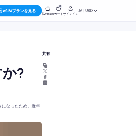
0
JA | USD
eSIMプランを見る
私のesim
カート
サインイン
共有
すか?
めるようになったため、近年