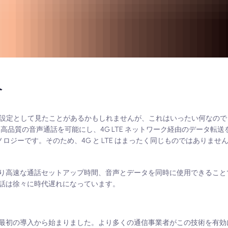
介
可能な設定として見たことがあるかもしれませんが、これはいったい何なのでしょ
 とも呼ばれる) は、高品質の音声通話を可能にし、4G LTE ネットワーク経由のデー
クノロジーです。そのため、4G と LTE はまったく同じものではありま
より高速な通話セットアップ時間、音声とデータを同時に使用できることです
話は徐々に時代遅れになっています。
の最初の導入から始まりました。より多くの通信事業者がこの技術を有効に