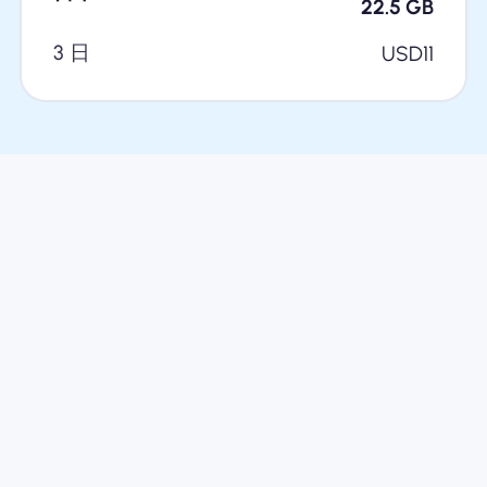
22.5
GB
3 日
USD
11