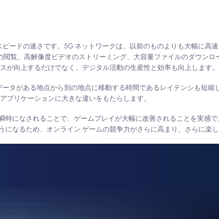
スピードの速さです。5G ネットワークは、以前のものよりも大幅に高
ットの閲覧、高解像度ビデオのストリーミング、大容量ファイルのダウンロ
ンスが向上するだけでなく、デジタル活動の生産性と効率も向上します
データがある地点から別の地点に移動する時間であるレイテンシも短縮し
 アプリケーションに大きな違いをもたらします。
瞬時になされることで、ゲームプレイが大幅に改善されることを実感で
うになるため、オンライン ゲームの競争力がさらに高まり、さらに楽