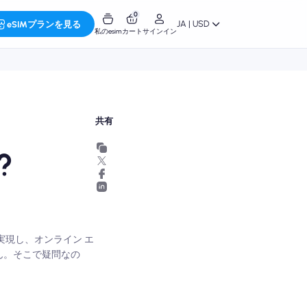
0
JA | USD
eSIMプランを見る
私のesim
カート
サインイン
共有
?
実現し、オンライン エ
ん。そこで疑問なの