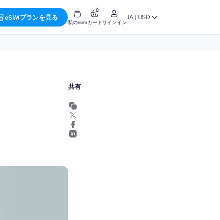
0
JA | USD
eSIMプランを見る
私のesim
カート
サインイン
共有