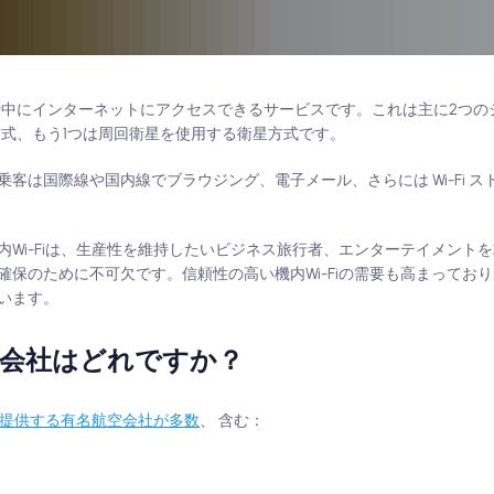
客が飛行中にインターネットにアクセスできるサービスです。これは主に2つ
方式、もう1つは周回衛星を使用する衛星方式です。
客は国際線や国内線でブラウジング、電子メール、さらには Wi-Fi 
Wi-Fiは、生産性を維持したいビジネス旅行者、エンターテイメント
保のために不可欠です。信頼性の高い機内Wi-Fiの需要も高まってお
います。
航空会社はどれですか？
iを提供する有名航空会社が多数
、 含む：