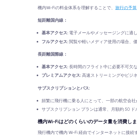
機内Wi-Fiの料金体系を理解することで、
旅行の予算
短距離国内線：
基本アクセス:
電子メールやメッセージングに適した
フルアクセス:
閲覧や軽いメディア使用の場合、価格は
長距離国際線：
基本アクセス:
長時間のフライト中に必要不可欠なブ
プレミアムアクセス:
高速ストリーミングやビジネ
サブスクリプションとパス:
頻繁に飛行機に乗る人にとって、一部の航空会社
サブスクリプション プランは通常、月額約 50
機内Wi-Fiはどのくらいのデータ量を消費しま
飛行機内で機内 Wi-Fi 経由でインターネット