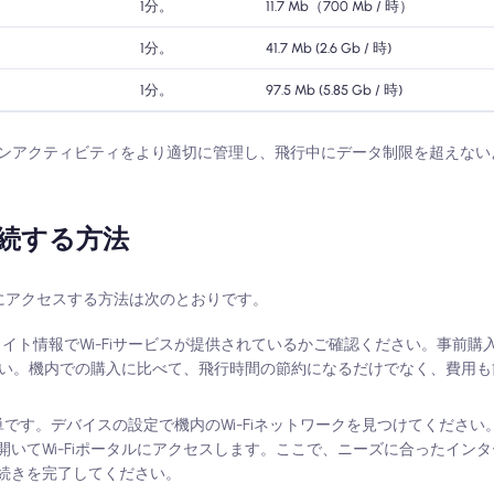
1分。
11.7 Mb（700 Mb / 時）
1分。
41.7 Mb (2.6 Gb / 時)
1分。
97.5 Mb (5.85 Gb / 時)
ンアクティビティをより適切に管理し、飛行中にデータ制限を超えない
続する方法
i にアクセスする方法は次のとおりです。
イト情報でWi-Fiサービスが提供されているかご確認ください。事前購
ださい。機内での購入に比べて、飛行時間の節約になるだけでなく、費用
簡単です。デバイスの設定で機内のWi-Fiネットワークを見つけてくださ
いてWi-Fiポータルにアクセスします。ここで、ニーズに合ったイン
続きを完了してください。