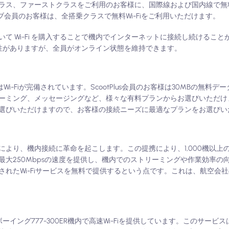
ス、ファーストクラスをご利用のお客様に、国際線および国内線で無料W
ブ会員のお客様は、全搭乗クラスで無料Wi-Fiをご利用いただけます。
て Wi-Fi を購入することで機内でインターネットに接続し続けるこ
可能性がありますが、全員がオンライン状態を維持できます。
i-Fiが完備されています。ScootPlus会員のお客様は30MBの無料
ーミング、メッセージングなど、様々な有料プランからお選びいただけ
選びいただけますので、お客様の接続ニーズに最適なプランをお選びい
との提携により、機内接続に革命を起こします。この提携により、1,000機以
大250Mbpsの速度を提供し、機内でのストリーミングや作業効率の
れたWi-Fiサービスを無料で提供するという点です。これは、航空会
し、ボーイング777-300ER機内で高速Wi-Fiを提供しています。このサー