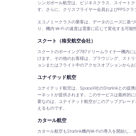
シンガポール航空は、ビジネスクラス、スイートクラ
す。さらに、クリスフライヤー会員およびPPSクラ
エコノミークラスの乗客は、データのニーズに基づい
り、機内 Wi-Fi の速度は需要に応じて変化する
スクート（格安航空会社）
スクートのボーイング787ドリームライナー機内にはW
けます。その他のお客様は、ブラウジング、ストリ
ョンまたはフライト中のアクセスオプションからお
ユナイテッド航空
ユナイテッド航空は、SpaceX社のStarlink
ーネットが提供されます。このサービスは最終的に最
要なのは、ユナイテッド航空がこのアップグレードさ
えるものです。
カタール航空
カタール航空もStarlink機内Wi-Fiの導入を開始