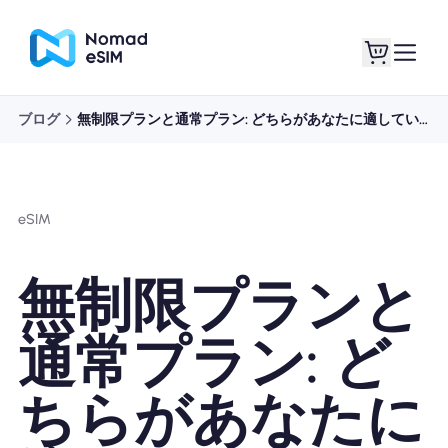
ブログ
無制限プランと通常プラン: どちらがあなたに適していますか?
ログイン / サイン
私のeSIM
アップ
eSIM
無制限プランと
ショッププラン
通常プラン: ど
ちらがあなたに
eSIMについて